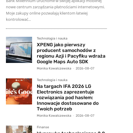
Bank Millennium uruchomił w swojej aplikacji mobilnej
nowe centrum zarządzania płatnościami internetowymi.
Moje zakupy online pozwalają klientom łatwiej
kontrolować...
Technologia i nauka
XPENG jako pierwszy
producent samochodów z
regionu Azji i Pacyfiku wdraża
Google Maps Auto SDK
Monika Kowalczewska
-
2026-08-07
Technologia i nauka
Na targach IFA 2026 LG
Electronics zaprezentuje
rozwiązania pod hasłem:
Innowacje dostosowane do
Twoich potrzeb
Monika Kowalczewska
-
2026-08-07
Finanse