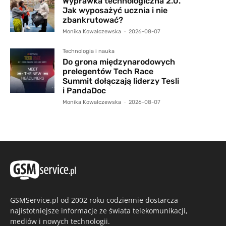
Wyprawka technologiczna 2.0.
Jak wyposażyć ucznia i nie
zbankrutować?
Monika Kowalczewska
-
2026-08-07
Technologia i nauka
Do grona międzynarodowych
prelegentów Tech Race
Summit dołączają liderzy Tesli
i PandaDoc
Monika Kowalczewska
-
2026-08-07
GSMService.pl od 2002 roku codziennie dostarcza
najistotniejsze informacje ze świata telekomunikacji,
mediów i nowych technologii.