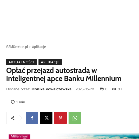
GSMService.pl
Aplikacje
AKTUALNOŚCI
APLIKACJE
Opłać przejazd autostradą w
inteligentnej apce Banku Millennium
Dodane przez
Monika Kowalczewska
2025-05-20
0
93
1
min.