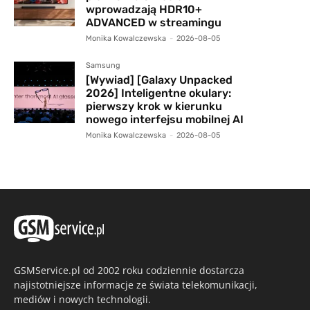
wprowadzają HDR10+
ADVANCED w streamingu
Monika Kowalczewska
-
2026-08-05
Samsung
[Wywiad] [Galaxy Unpacked
2026] Inteligentne okulary:
pierwszy krok w kierunku
nowego interfejsu mobilnej AI
Monika Kowalczewska
-
2026-08-05
GSMService.pl od 2002 roku codziennie dostarcza
najistotniejsze informacje ze świata telekomunikacji,
mediów i nowych technologii.