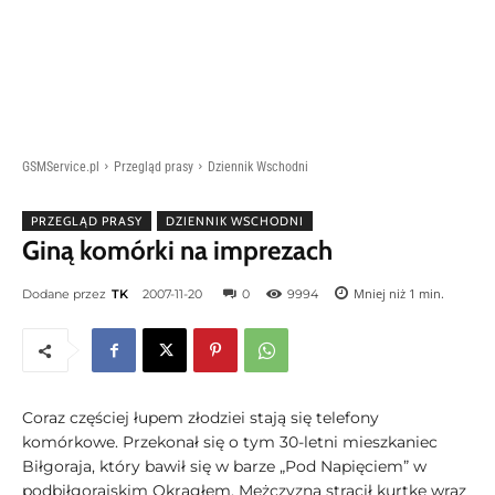
GSMService.pl
Przegląd prasy
Dziennik Wschodni
PRZEGLĄD PRASY
DZIENNIK WSCHODNI
Giną komórki na imprezach
Mniej niż 1
min.
Dodane przez
TK
2007-11-20
0
9994
Coraz częściej łupem złodziei stają się telefony
komórkowe. Przekonał się o tym 30-letni mieszkaniec
Biłgoraja, który bawił się w barze „Pod Napięciem” w
podbiłgorajskim Okrągłem. Mężczyzna stracił kurtkę wraz