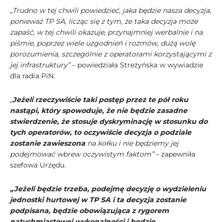
„Trudno w tej chwili powiedzieć, jaka będzie nasza decyzja,
ponieważ TP SA, licząc się z tym, że taka decyzja może
zapaść, w tej chwili okazuje, przynajmniej werbalnie i na
piśmie, poprzez wiele uzgodnień i rozmów, dużą wolę
porozumienia, szczególnie z operatorami korzystającymi z
jej infrastruktury”
– powiedziała Streżyńska w wywiadzie
dla radia PiN.
„
Jeżeli rzeczywiście taki postęp przez te pół roku
nastąpi, który spowoduje, że nie będzie zasadne
stwierdzenie, że stosuje dyskryminację w stosunku do
tych operatorów, to oczywiście decyzja o podziale
zostanie zawieszona
na kołku i nie będziemy jej
podejmować wbrew oczywistym faktom”
– zapewniła
szefowa Urzędu.
„Jeżeli będzie trzeba, podejmę decyzję o wydzieleniu
jednostki hurtowej w TP SA i ta decyzja zostanie
podpisana, będzie obowiązująca z rygorem
natychmiastowej wykonalności i będzie