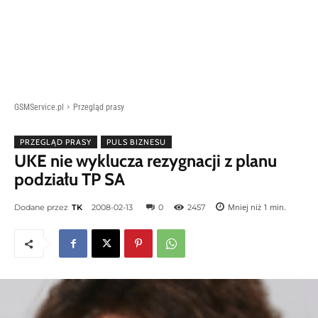
GSMService.pl
Przegląd prasy
PRZEGLĄD PRASY
PULS BIZNESU
UKE nie wyklucza rezygnacji z planu
podziału TP SA
Mniej niż 1
min.
Dodane przez
TK
2008-02-13
0
2457