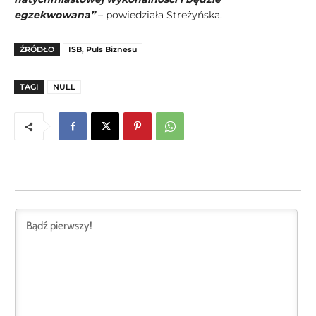
egzekwowana”
– powiedziała Streżyńska.
ŹRÓDŁO
ISB, Puls Biznesu
TAGI
NULL