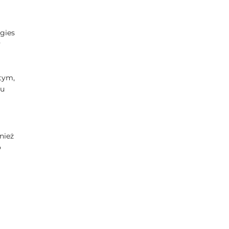
gies
y
tym,
iu
nież
o