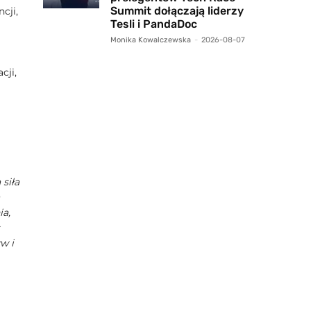
Summit dołączają liderzy
cji,
Tesli i PandaDoc
Monika Kowalczewska
-
2026-08-07
cji,
siła
ia,
w i