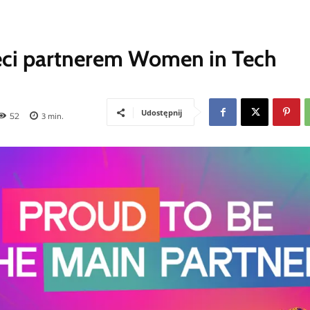
zeci partnerem Women in Tech
Udostępnij
52
3
min.