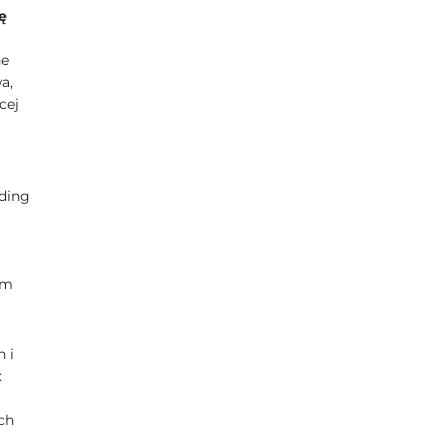
ę
he
a,
cej
ding
ym
 i
:
ch