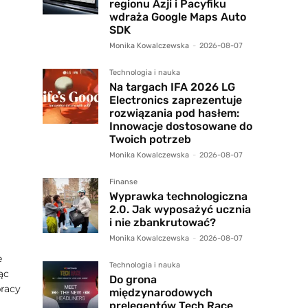
regionu Azji i Pacyfiku
wdraża Google Maps Auto
SDK
Monika Kowalczewska
-
2026-08-07
Technologia i nauka
Na targach IFA 2026 LG
Electronics zaprezentuje
rozwiązania pod hasłem:
Innowacje dostosowane do
Twoich potrzeb
Monika Kowalczewska
-
2026-08-07
Finanse
Wyprawka technologiczna
2.0. Jak wyposażyć ucznia
i nie zbankrutować?
Monika Kowalczewska
-
2026-08-07
e
Technologia i nauka
ąc
Do grona
pracy
międzynarodowych
prelegentów Tech Race