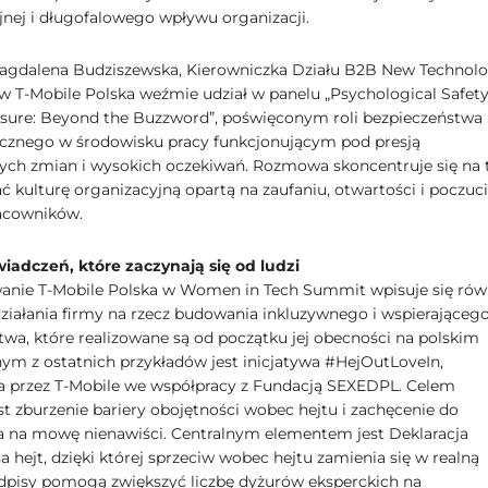
jnej i długofalowego wpływu organizacji.
gdalena Budziszewska, Kierowniczka Działu B2B New Technolo
w T-Mobile Polska weźmie udział w panelu „Psychological Safet
sure: Beyond the Buzzword”, poświęconym roli bezpieczeństwa
cznego w środowisku pracy funkcjonującym pod presją
ch zmian i wysokich oczekiwań. Rozmowa skoncentruje się na 
ć kulturę organizacyjną opartą na zaufaniu, otwartości i poczuc
acowników.
wiadczeń, które zaczynają się od ludzi
nie T-Mobile Polska w Women in Tech Summit wpisuje się rów
działania firmy na rzecz budowania inkluzywnego i wspierająceg
twa, które realizowane są od początku jej obecności na polskim
nym z ostatnich przykładów jest inicjatywa #HejOutLoveIn,
a przez T-Mobile we współpracy z Fundacją SEXEDPL. Celem
st zburzenie bariery obojętności wobec hejtu i zachęcenie do
 na mowę nienawiści. Centralnym elementem jest Deklaracja
 hejt, dzięki której sprzeciw wobec hejtu zamienia się w realną
pisy pomogą zwiększyć liczbę dyżurów eksperckich na