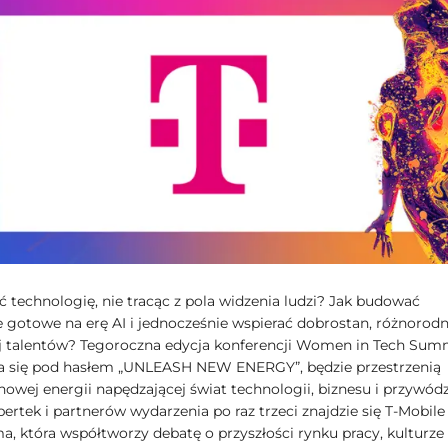
ć technologię, nie tracąc z pola widzenia ludzi? Jak budować
e gotowe na erę AI i jednocześnie wspierać dobrostan, różnorod
j talentów? Tegoroczna edycja konferencji Women in Tech Summ
 się pod hasłem „UNLEASH NEW ENERGY”, będzie przestrzenią
owej energii napędzającej świat technologii, biznesu i przywód
rtek i partnerów wydarzenia po raz trzeci znajdzie się T-Mobile
ma, która współtworzy debatę o przyszłości rynku pracy, kulturze