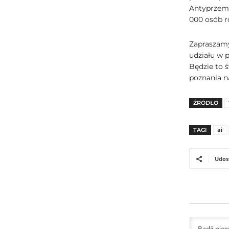
Antyprzemo
000 osób r
Zapraszamy
udziału w p
Będzie to 
poznania n
ŹRÓDŁO
TAGI
ai
Udos