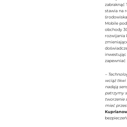
zabraknąć T
stawia na 
środowiska
Mobile pod
obchody 30-
rozwijania
zmieniające
doświadcze
inwestując
zapewniać 
– Technolo
wciąż tkwi
nadają sen
patrzymy sz
tworzenie 
mieć przest
Kuprianow
bezpieczeń