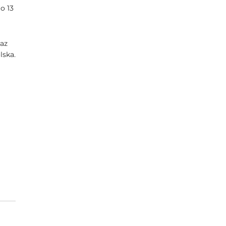
o 13
az
lska.