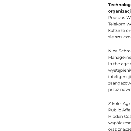
Technologi
organizacj
Podczas Wo
Telekom we
kulturze or
się sztuczne
Nina Schma
Management
in the age
wystąpieniu
inteligencj
zaangażowa
przez nowe
Z kolei Ag
Public Affa
Hidden Cos
współczesn
oraz znacz