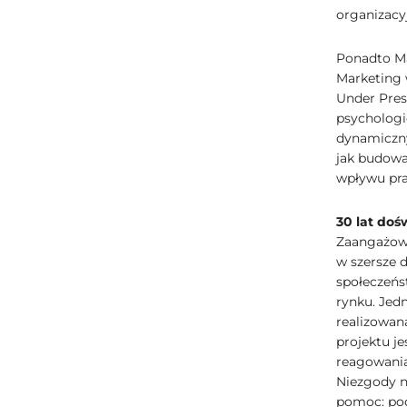
organizacy
Ponadto Ma
Marketing 
Under Pres
psychologi
dynamiczny
jak budowa
wpływu pr
30 lat doś
Zaangażowa
w szersze 
społeczeńs
rynku. Jed
realizowan
projektu je
reagowania
Niezgody na
pomoc: pod