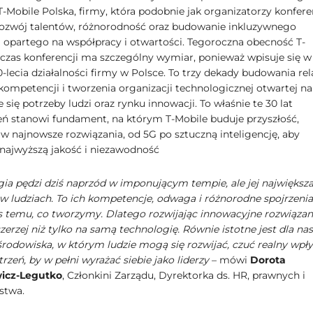
-Mobile Polska, firmy, która podobnie jak organizatorzy konferen
rozwój talentów, różnorodność oraz budowanie inkluzywnego
 opartego na współpracy i otwartości. Tegoroczna obecność T-
czas konferencji ma szczególny wymiar, ponieważ wpisuje się w
lecia działalności firmy w Polsce. To trzy dekady budowania rela
 kompetencji i tworzenia organizacji technologicznej otwartej na
 się potrzeby ludzi oraz rynku innowacji. To właśnie te 30 lat
ń stanowi fundament, na którym T-Mobile buduje przyszłość,
 w najnowsze rozwiązania, od 5G po sztuczną inteligencję, aby
najwyższą jakość i niezawodność
gia pędzi dziś naprzód w imponującym tempie, ale jej największa 
 w ludziach. To ich kompetencje, odwaga i różnorodne spojrzenia
s temu, co tworzymy. Dlatego rozwijając innowacyjne rozwiązan
erzej niż tylko na samą technologię. Równie istotne jest dla nas
środowiska, w którym ludzie mogą się rozwijać, czuć realny wpły
rzeń, by w pełni wyrażać siebie jako liderzy
– mówi
Dorota
icz-Legutko
, Członkini Zarządu, Dyrektorka ds. HR, prawnych i
stwa.