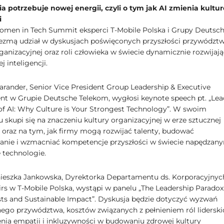
a potrzebuje nowej energii, czyli o tym jak AI zmienia kultur
i
men in Tech Summit eksperci T-Mobile Polska i Grupy Deutsc
zmą udział w dyskusjach poświęconych przyszłości przywództw
ganizacyjnej oraz roli człowieka w świecie dynamicznie rozwijają
j inteligencji.
rander, Senior Vice President Group Leadership & Executive
 w Grupie Deutsche Telekom, wygłosi keynote speech pt. „Lea
 of AI: Why Culture is Your Strongest Technology”. W swoim
 skupi się na znaczeniu kultury organizacyjnej w erze sztucznej
i oraz na tym, jak firmy mogą rozwijać talenty, budować
nie i wzmacniać kompetencje przyszłości w świecie napędzan
 technologie.
nieszka Jankowska, Dyrektorka Departamentu ds. Korporacyjnych
irs w T-Mobile Polska, wystąpi w panelu „The Leadership Paradox
ts and Sustainable Impact”. Dyskusja będzie dotyczyć wyzwań
ego przywództwa, kosztów związanych z pełnieniem ról liderski
enia empatii i inkluzywności w budowaniu zdrowej kultury