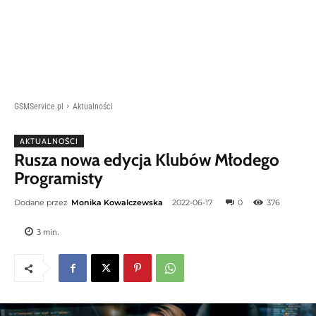
GSMService.pl
Aktualności
AKTUALNOŚCI
Rusza nowa edycja Klubów Młodego
Programisty
Dodane przez
Monika Kowalczewska
2022-06-17
0
376
3
min.