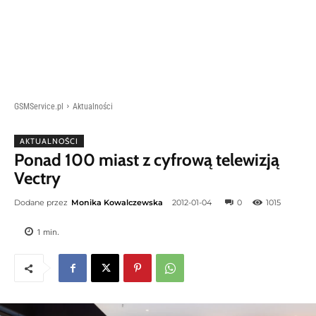
GSMService.pl
Aktualności
AKTUALNOŚCI
Ponad 100 miast z cyfrową telewizją
Vectry
Dodane przez
Monika Kowalczewska
2012-01-04
0
1015
1
min.