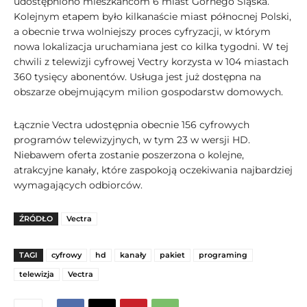
udostępniono mieszkańcom 6 miast Górnego Śląska.
Kolejnym etapem było kilkanaście miast północnej Polski,
a obecnie trwa wolniejszy proces cyfryzacji, w którym
nowa lokalizacja uruchamiana jest co kilka tygodni. W tej
chwili z telewizji cyfrowej Vectry korzysta w 104 miastach
360 tysięcy abonentów. Usługa jest już dostępna na
obszarze obejmującym milion gospodarstw domowych.
Łącznie Vectra udostępnia obecnie 156 cyfrowych
programów telewizyjnych, w tym 23 w wersji HD.
Niebawem oferta zostanie poszerzona o kolejne,
atrakcyjne kanały, które zaspokoją oczekiwania najbardziej
wymagających odbiorców.
ŹRÓDŁO
Vectra
TAGI
cyfrowy
hd
kanały
pakiet
programing
telewizja
Vectra