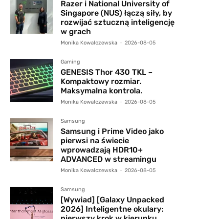
Razer i National University of
Singapore (NUS) łączą siły, by
rozwijać sztuczną inteligencję
w grach
Monika Kowalczewska
-
2026-08-05
Gaming
GENESIS Thor 430 TKL –
Kompaktowy rozmiar.
Maksymalna kontrola.
Monika Kowalczewska
-
2026-08-05
Samsung
Samsung i Prime Video jako
pierwsi na świecie
wprowadzają HDR10+
ADVANCED w streamingu
Monika Kowalczewska
-
2026-08-05
Samsung
[Wywiad] [Galaxy Unpacked
2026] Inteligentne okulary:
pierwszy krok w kierunku