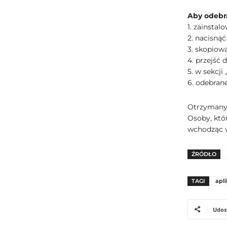
Aby odebr
1. zainstal
2. nacisnąć
3. skopiow
4. przejść
5. w sekcji
6. odebran
Otrzymany 
Osoby, któ
wchodząc w
ŹRÓDŁO
TAGI
apli
Udos