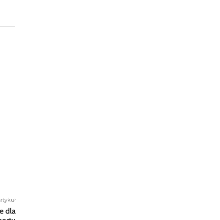
rtykuł
e dla