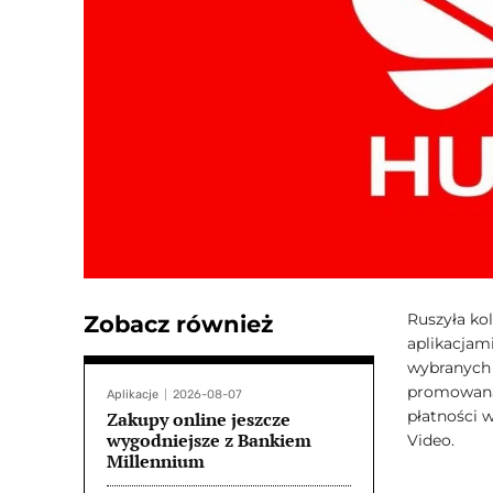
Ruszyła kol
Zobacz również
aplikacjam
wybranych a
promowana 
Aplikacje
2026-08-07
płatności 
Zakupy online jeszcze
wygodniejsze z Bankiem
Video.
Millennium