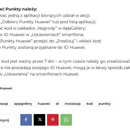
ać Punkty należy:
ować jedną z aplikacji biorących udział w akcji;
 „Odbierz Punkty Huawei” tuż pod listą aplikacji;
ać kod w zakładce „Nagrody” w AppGallery;
 do ID Huawei w „Ustawieniach” smartfona;
 „Punkty Huawei” przejść do „Zrealizuj” i wkleić kod;
e Punkty zostaną przypisane do ID Huawei.
kod jest ważny przez 7 dni – w tym czasie należy go zrealizować
re nie posiadają swojego ID Huawei, mogą je w łatwy sposób zał
 „Ustawienia” na smartfonach Huawei.
Huawei
kacja
appgallery
huawei
id
instalacja
kod
punkty
tępnij