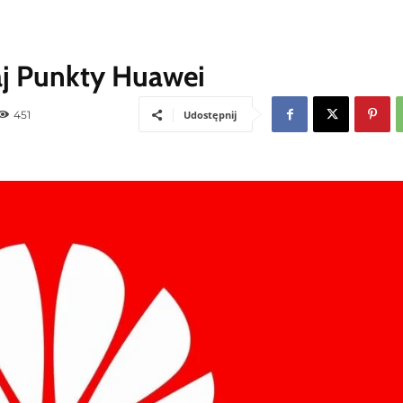
waj Punkty Huawei
451
Udostępnij