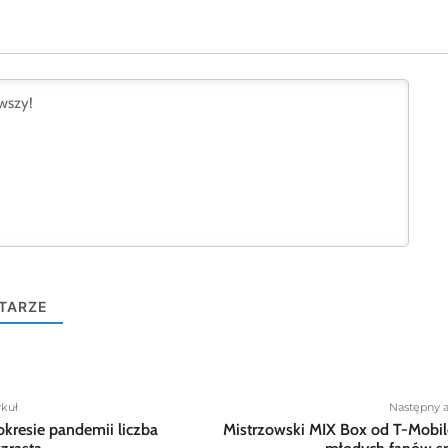
TARZE
ykuł
Następny a
kresie pandemii liczba
Mistrzowski MIX Box od T-Mobil