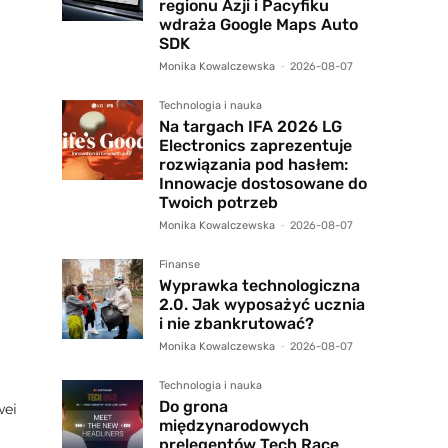
regionu Azji i Pacyfiku
wdraża Google Maps Auto
SDK
Monika Kowalczewska
-
2026-08-07
Technologia i nauka
Na targach IFA 2026 LG
Electronics zaprezentuje
rozwiązania pod hasłem:
Innowacje dostosowane do
Twoich potrzeb
Monika Kowalczewska
-
2026-08-07
Finanse
Wyprawka technologiczna
2.0. Jak wyposażyć ucznia
i nie zbankrutować?
Monika Kowalczewska
-
2026-08-07
Technologia i nauka
Do grona
wei
międzynarodowych
prelegentów Tech Race