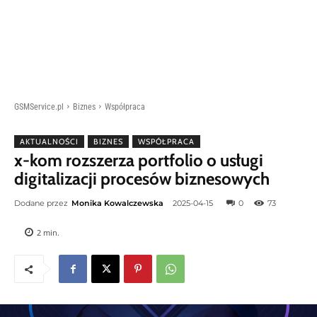
GSMService.pl
Biznes
Współpraca
AKTUALNOŚCI
BIZNES
WSPÓŁPRACA
x-kom rozszerza portfolio o usługi
digitalizacji procesów biznesowych
Dodane przez
Monika Kowalczewska
2025-04-15
0
73
2
min.