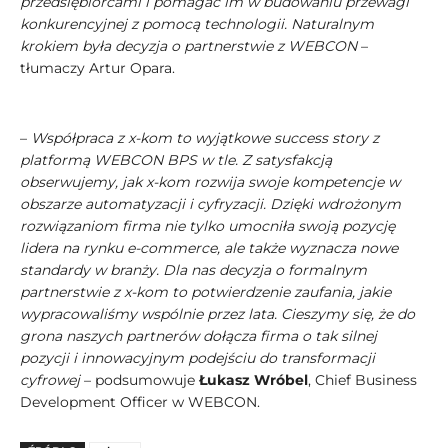
przedsiębiorcami i pomagać im w budowaniu przewagi
konkurencyjnej z pomocą technologii. Naturalnym
krokiem była decyzja o partnerstwie z WEBCON
–
tłumaczy Artur Opara.
–
Współpraca z x-kom to wyjątkowe success story z
platformą WEBCON BPS w tle. Z satysfakcją
obserwujemy, jak x-kom rozwija swoje kompetencje w
obszarze automatyzacji i cyfryzacji. Dzięki wdrożonym
rozwiązaniom firma nie tylko umocniła swoją pozycję
lidera na rynku e-commerce, ale także wyznacza nowe
standardy w branży. Dla nas decyzja o formalnym
partnerstwie z x-kom to potwierdzenie zaufania, jakie
wypracowaliśmy wspólnie przez lata. Cieszymy się, że do
grona naszych partnerów dołącza firma o tak silnej
pozycji i innowacyjnym podejściu do transformacji
cyfrowej
– podsumowuje
Łukasz Wróbel
, Chief Business
Development Officer w WEBCON.