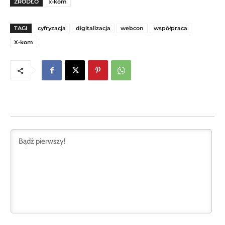
ŹRÓDŁO
x-kom
TAGI
cyfryzacja
digitalizacja
webcon
współpraca
X-kom