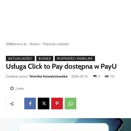
GSMService.pl
Biznes
Płatności mobilne
AKTUALNOŚCI
BIZNES
PŁATNOŚCI MOBILNE
Usługa Click to Pay dostępna w PayU
Dodane przez
Monika Kowalczewska
2025-03-12
0
112
2
min.