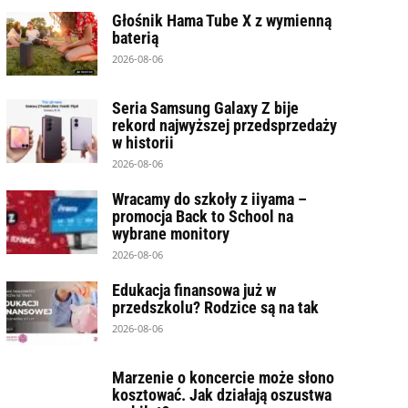
Głośnik Hama Tube X z wymienną
baterią
2026-08-06
Seria Samsung Galaxy Z bije
rekord najwyższej przedsprzedaży
w historii
2026-08-06
Wracamy do szkoły z iiyama –
promocja Back to School na
wybrane monitory
2026-08-06
Edukacja finansowa już w
przedszkolu? Rodzice są na tak
2026-08-06
Marzenie o koncercie może słono
kosztować. Jak działają oszustwa