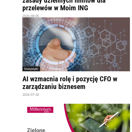
zasady dziennych limitów dla
przelewów w Moim ING
2026-08-05
Statystyki
AI wzmacnia rolę i pozycję CFO w
zarządzaniu biznesem
2026-07-28