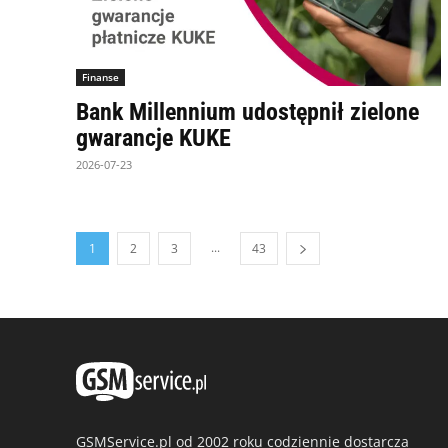
Finanse
Bank Millennium udostępnił zielone
gwarancje KUKE
2026-07-23
...
1
2
3
43
GSMService.pl od 2002 roku codziennie dostarcza