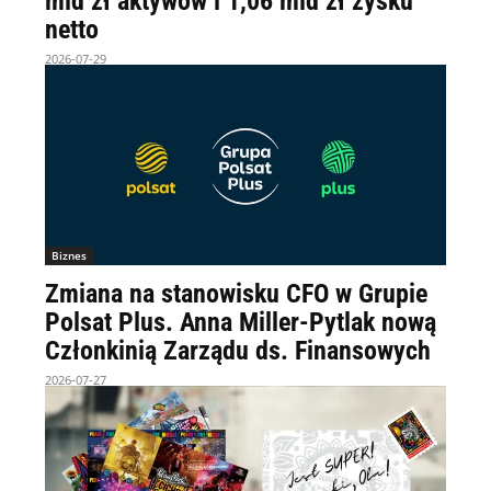
mld zł aktywów i 1,06 mld zł zysku
netto
2026-07-29
Biznes
Zmiana na stanowisku CFO w Grupie
Polsat Plus. Anna Miller-Pytlak nową
Członkinią Zarządu ds. Finansowych
2026-07-27