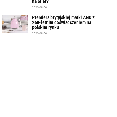
na bilet?
2026-08-06
Premiera brytyjskiej marki AGD z
260-letnim doświadczeniem na
polskim rynku
2026-08-06