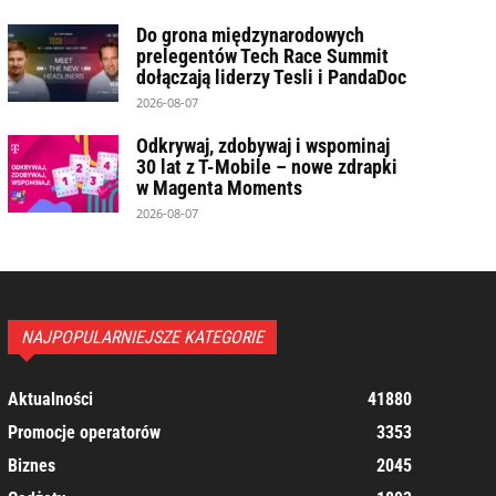
Do grona międzynarodowych
prelegentów Tech Race Summit
dołączają liderzy Tesli i PandaDoc
2026-08-07
Odkrywaj, zdobywaj i wspominaj
30 lat z T-Mobile – nowe zdrapki
w Magenta Moments
2026-08-07
NAJPOPULARNIEJSZE KATEGORIE
Aktualności
41880
Promocje operatorów
3353
Biznes
2045