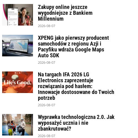
Zakupy online jeszcze
wygodniejsze z Bankiem
Millennium
2026-08-07
XPENG jako pierwszy producent
samochodów z regionu Azji i
Pacyfiku wdraża Google Maps
Auto SDK
2026-08-07
Na targach IFA 2026 LG
Electronics zaprezentuje
rozwiązania pod hasłem:
Innowacje dostosowane do Twoich
potrzeb
2026-08-07
Wyprawka technologiczna 2.0. Jak
wyposażyć ucznia i nie
zbankrutować?
2026-08-07