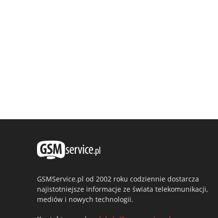
GSMService.pl od 2002 roku codziennie dostarcza
najistotniejsze informacje ze świata telekomunikacji,
mediów i nowych technologii.