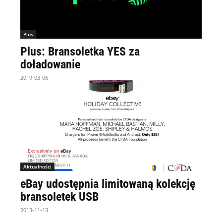
Plus
Plus: Bransoletka YES za
doładowanie
2019-03-06
Aktualności
eBay udostępnia limitowaną kolekcję
bransoletek USB
2013-11-13