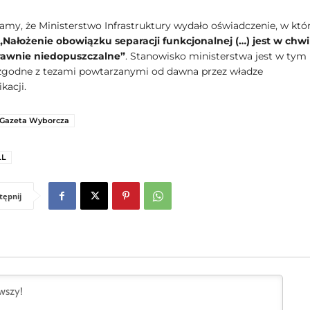
my, że Ministerstwo Infrastruktury wydało oświadczenie, w kt
„Nałożenie obowiązku separacji funkcjonalnej (…) jest w chwil
rawnie niedopuszczalne”
. Stanowisko ministerstwa jest w tym
zgodne z tezami powtarzanymi od dawna przez władze
kacji.
Gazeta Wyborcza
LL
tępnij