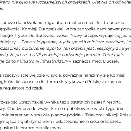
tórego nie było we wcześniejszych projektach. Ułatwia on odwoła
u.
 prawo do odwołania regulatora miał premier. Już to budziło
tpliwości Komisji Europejskiej, która zagroziła nam nawet po
skiego Trybunału Sprawiedliwości. Nowy przepis wydaje się jedn
źniejszy. –
Powstaje pytanie, w jaki sposób minister powinien, i 
zasadniać odrzucenie raportu. Ten przepis jest niespójny z innym
wią, że prezesa UKE powołuje i odwołuje premier. Tutaj takie
e dano ministrowi infrastruktury
– zaznacza mec. Duczek.
is rzeczywiście wejdzie w życie, poważnie narazimy się Komisji
j, która kilkanaście dni temu skrytykowała Polskę za zbytnie
e regulatora od rządu.
yszłość Streżyńskiej wynika też z ostatnich działań resortu
tury. Chodzi przede wszystkim o opublikowane w ub. tygodniu
 ministerstwa w sprawie planów podziału Telekomunikacji Polsk
ajmująca się utrzymaniem i udostępnianiem sieci oraz część
ą usługi klientom detalicznym.