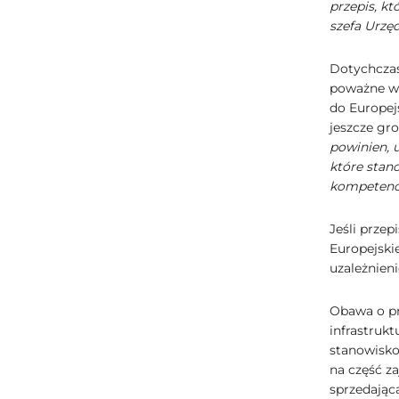
przepis, k
szefa Urzęd
Dotychczas
poważne wą
do Europej
jeszcze gro
powinien, u
które stano
kompetencj
Jeśli przep
Europejskie
uzależnieni
Obawa o prz
infrastruk
stanowisko
na część z
sprzedając