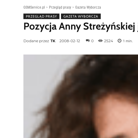
GSMService.pl
Przegląd prasy
Gazeta Wyborcza
PRZEGLĄD PRASY
GAZETA WYBORCZA
Pozycja Anny Streżyńskiej
Dodane przez
TK
2008-02-12
0
2524
1
min.