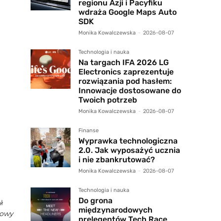
regionu Azji i Pacyfiku
wdraża Google Maps Auto
SDK
Monika Kowalczewska
-
2026-08-07
Technologia i nauka
Na targach IFA 2026 LG
Electronics zaprezentuje
rozwiązania pod hasłem:
Innowacje dostosowane do
Twoich potrzeb
Monika Kowalczewska
-
2026-08-07
Finanse
Wyprawka technologiczna
2.0. Jak wyposażyć ucznia
i nie zbankrutować?
Monika Kowalczewska
-
2026-08-07
Technologia i nauka
Do grona
ł
międzynarodowych
nowy
prelegentów Tech Race