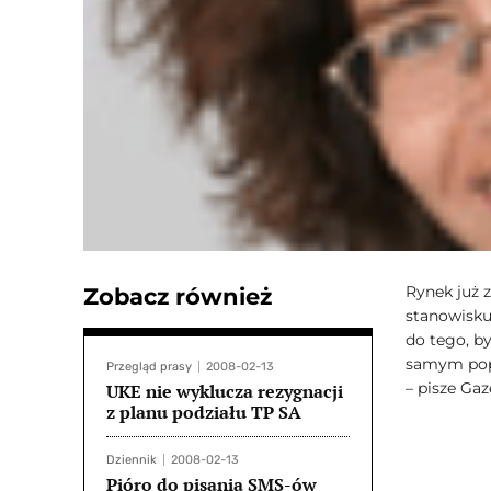
Rynek już 
Zobacz również
stanowisku
do tego, b
samym popr
Przegląd prasy
2008-02-13
– pisze Ga
UKE nie wyklucza rezygnacji
z planu podziału TP SA
Dziennik
2008-02-13
Pióro do pisania SMS-ów