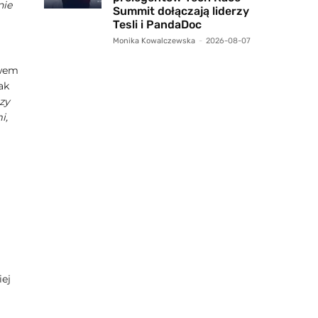
nie
Summit dołączają liderzy
Tesli i PandaDoc
Monika Kowalczewska
-
2026-08-07
zwem
ak
czy
i,
iej