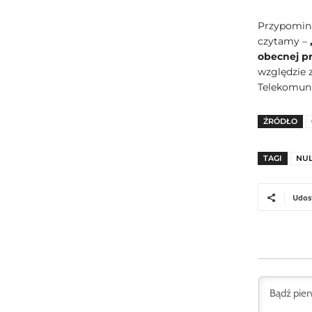
Przypomina
czytamy –
obecnej p
względzie 
Telekomuni
ŹRÓDŁO
TAGI
NU
Udos