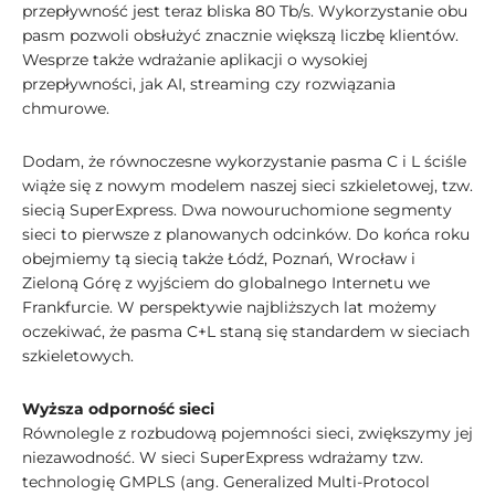
przepływność jest teraz bliska 80 Tb/s. Wykorzystanie obu
pasm pozwoli obsłużyć znacznie większą liczbę klientów.
Wesprze także wdrażanie aplikacji o wysokiej
przepływności, jak AI, streaming czy rozwiązania
chmurowe.
Dodam, że równoczesne wykorzystanie pasma C i L ściśle
wiąże się z nowym modelem naszej sieci szkieletowej, tzw.
siecią SuperExpress. Dwa nowouruchomione segmenty
sieci to pierwsze z planowanych odcinków. Do końca roku
obejmiemy tą siecią także Łódź, Poznań, Wrocław i
Zieloną Górę z wyjściem do globalnego Internetu we
Frankfurcie. W perspektywie najbliższych lat możemy
oczekiwać, że pasma C+L staną się standardem w sieciach
szkieletowych.
Wyższa odporność sieci
Równolegle z rozbudową pojemności sieci, zwiększymy jej
niezawodność. W sieci SuperExpress wdrażamy tzw.
technologię GMPLS (ang. Generalized Multi-Protocol