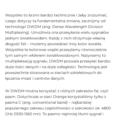
Wszystko to brzmi bardzo technicznie i żeby zrozumieć,
czego dotyczy ta fundamentalna zmiana, zacznijmy od
technologii DWDM (ang. Dense Wavelength Division
Multiplexing). Umożliwia ona przesyłanie wielu sygnałów
jednym światłowodem. Każdy z nich otrzymuje własną
długość fali – możemy powiedzieć inny kolor światła.
Wszystkie te kolorowe wiązki przesyłamy równocześnie
tym samym włóknem światłowodowym. Nazywamy to
multipleksacją sygnału. DWDM pozwala przesyłać bardzo
duże ilości danych i na duże odległości. Technologia jest
powszechnie stosowana w sieciach szkieletowych do
łączenia miast i centrów danych.
W DWDM można korzystać z różnych zakresów fal, czyli
pasm. Dotychczas w sieci Orange korzystaliśmy tylko z
pasma C (ang. conventional band) – najbardziej
popularnego zakresu częstotliwości o szerokości ok. 4800
GHz (1530-1565 nm). To pasmo najmniej tłumi sygnał i