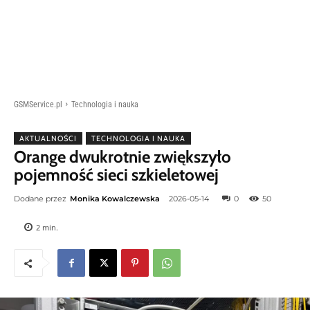
GSMService.pl
Technologia i nauka
AKTUALNOŚCI
TECHNOLOGIA I NAUKA
Orange dwukrotnie zwiększyło
pojemność sieci szkieletowej
Dodane przez
Monika Kowalczewska
2026-05-14
0
50
2
min.