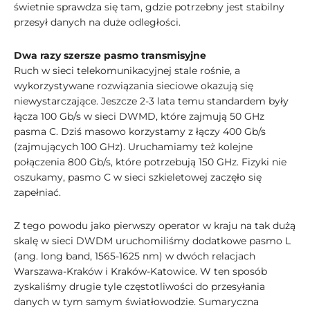
świetnie sprawdza się tam, gdzie potrzebny jest stabilny
przesył danych na duże odległości.
Dwa razy szersze pasmo transmisyjne
Ruch w sieci telekomunikacyjnej stale rośnie, a
wykorzystywane rozwiązania sieciowe okazują się
niewystarczające. Jeszcze 2-3 lata temu standardem były
łącza 100 Gb/s w sieci DWMD, które zajmują 50 GHz
pasma C. Dziś masowo korzystamy z łączy 400 Gb/s
(zajmujących 100 GHz). Uruchamiamy też kolejne
połączenia 800 Gb/s, które potrzebują 150 GHz. Fizyki nie
oszukamy, pasmo C w sieci szkieletowej zaczęło się
zapełniać.
Z tego powodu jako pierwszy operator w kraju na tak dużą
skalę w sieci DWDM uruchomiliśmy dodatkowe pasmo L
(ang. long band, 1565-1625 nm) w dwóch relacjach
Warszawa-Kraków i Kraków-Katowice. W ten sposób
zyskaliśmy drugie tyle częstotliwości do przesyłania
danych w tym samym światłowodzie. Sumaryczna