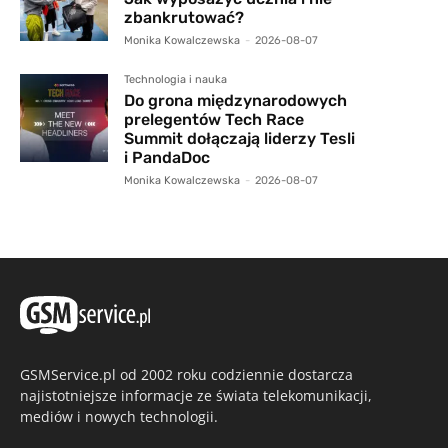
zbankrutować?
Monika Kowalczewska
-
2026-08-07
Technologia i nauka
Do grona międzynarodowych
prelegentów Tech Race
Summit dołączają liderzy Tesli
i PandaDoc
Monika Kowalczewska
-
2026-08-07
GSMService.pl od 2002 roku codziennie dostarcza
najistotniejsze informacje ze świata telekomunikacji,
mediów i nowych technologii.