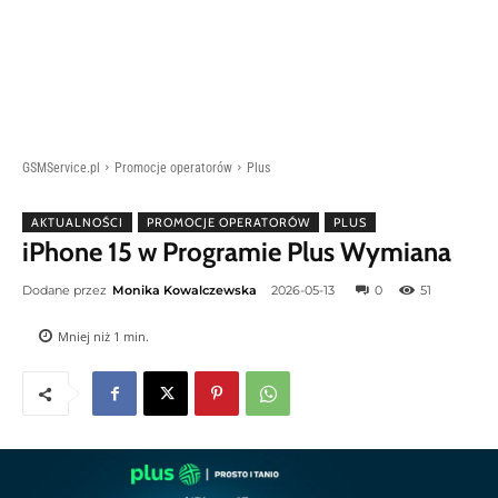
GSMService.pl
Promocje operatorów
Plus
AKTUALNOŚCI
PROMOCJE OPERATORÓW
PLUS
iPhone 15 w Programie Plus Wymiana
Dodane przez
Monika Kowalczewska
2026-05-13
0
51
Mniej niż 1
min.