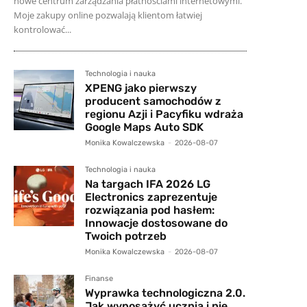
nowe centrum zarządzania płatnościami internetowymi.
Moje zakupy online pozwalają klientom łatwiej
kontrolować...
Technologia i nauka
XPENG jako pierwszy
producent samochodów z
regionu Azji i Pacyfiku wdraża
Google Maps Auto SDK
Monika Kowalczewska
-
2026-08-07
Technologia i nauka
Na targach IFA 2026 LG
Electronics zaprezentuje
rozwiązania pod hasłem:
Innowacje dostosowane do
Twoich potrzeb
Monika Kowalczewska
-
2026-08-07
Finanse
Wyprawka technologiczna 2.0.
Jak wyposażyć ucznia i nie