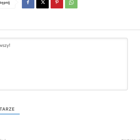
tępnij
TARZE