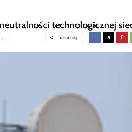
neutralności technologicznej sie
Udostępnij
ż 1
min.