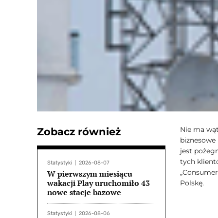
Nie ma wąt
Zobacz również
biznesowe k
jest pożegn
tych klient
Statystyki
2026-08-07
„Consumers
W pierwszym miesiącu
wakacji Play uruchomiło 43
Polskę.
nowe stacje bazowe
Statystyki
2026-08-06