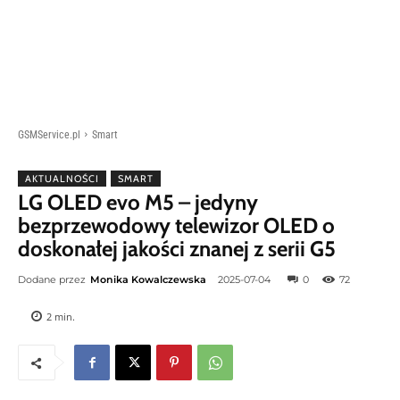
GSMService.pl
Smart
AKTUALNOŚCI
SMART
LG OLED evo M5 – jedyny
bezprzewodowy telewizor OLED o
doskonałej jakości znanej z serii G5
Dodane przez
Monika Kowalczewska
2025-07-04
0
72
2
min.