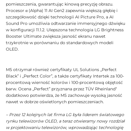
pomieszczenia, gwarantując kinową precyzję obrazu.
Procesor α (Alpha) 11 AI Gen2 zapewnia większą głębię i
szczegółowość dzięki technologii AI Picture Pro, a AI
Sound Pro umożliwia odtwarzanie immersyjnego dźwięku
w konfiguracji 11.1.2. Ulepszona technologia LG Brightness
Booster Ultimate zwiększa jasność ekranu nawet
trzykrotnie w porównaniu do standardowych modeli
OLED.
M5 otrzymał również certyfikaty UL Solutions „Perfect
Black” i „Perfect Color”, a także certyfikaty Intertek za 100-
procentową wierność kolorów i 100-procentową objętość
barw. Ocena „Perfect” przyznana przez TÜV Rheinland⁷
dodatkowo potwierdza, że M5 zachowuje wysoką jasność
nawet w dobrze oświetlonych pomieszczeniach.
– Przez 12 kolejnych lat firma LG była liderem światowego
rynku telewizorów OLED, a teraz otwieramy nowy rozdział
w projektowaniu telewizorów, wprowadzając technologię