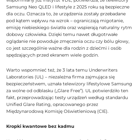
wspomniany już instytut VDE, potwierdza, że telewizory
Samsung Neo QLED i lifestyle z 2025 roku są bezpieczne
dla oczu. Oznacza to, że urządzenia zostały przebadane
pod kątem wpływu na wzrok – ograniczają migotanie,
emisję niebieskiego światła oraz wspierają naturalny rytm
dobowy człowieka. Dzięki temu nawet długotrwałe
oglądanie nie powoduje zmęczenia oczu czy bólu głowy,
co jest szczególnie ważne dla rodzin z dziećmi i osób
spędzających przed ekranem wiele godzin.
Warto wspomnieć też, że 3 lata temu Underwriters
Laboratories (UL) – niezależna firma zajmująca się
bezpieczeństwem, uznała telewizory lifestylowe Samsung
za wolne od odblasku („Glare Free”). UL potwierdziło ten
fakt, przeprowadzając testy urządzeń według standardu
Unified Glare Rating, opracowanego przez
Międzynarodową Komisję Oświetleniową (CIE).
Kropki kwantowe bez kadmu