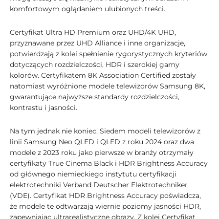
komfortowym oglądaniem ulubionych treści.
Certyfikat Ultra HD Premium oraz UHD/4K UHD,
przyznawane przez UHD Alliance i inne organizacje,
potwierdzają z kolei spełnienie rygorystycznych kryteriów
dotyczących rozdzielczości, HDR i szerokiej gamy
kolorów. Certyfikatem 8K Association Certified zostały
natomiast wyróżnione modele telewizorów Samsung 8K,
gwarantujące najwyższe standardy rozdzielczości,
kontrastu i jasności.
Na tym jednak nie koniec. Siedem modeli telewizorów z
linii Samsung Neo QLED i QLED z roku 2024 oraz dwa
modele z 2023 roku jako pierwsze w branży otrzymały
certyfikaty True Cinema Black i HDR Brightness Accuracy
od głównego niemieckiego instytutu certyfikacji
elektrotechniki Verband Deutscher Elektrotechniker
(VDE). Certyfikat HDR Brightness Accuracy poświadcza,
że modele te odtwarzają wiernie poziomy jasności HDR,
zapewniając ultrarealistyczne obrazy. Z kolei Certyfikat