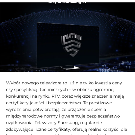
Wybór nowego telewizora to już nie tylko kwestia ceny
czy specyfikacji technicznych – w obliczu ogromnej
konkurencji na rynku RTV, coraz większe znaczenie mają
certyfikaty jakości i bezpieczeństwa. Te prestiżowe
wyróżnienia potwierdzają, że urządzenie spełnia
międzynarodowe normy i gwarantuje bezpieczeństwo
użytkowania. Telewizory Samsung, regularnie
zdobywające liczne certyfikaty, oferują realne korzyści dla