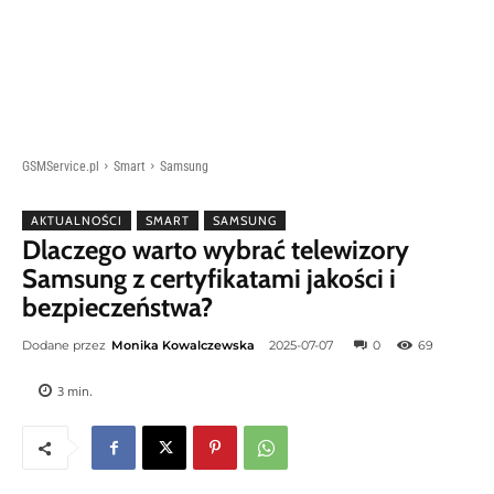
GSMService.pl
Smart
Samsung
AKTUALNOŚCI
SMART
SAMSUNG
Dlaczego warto wybrać telewizory
Samsung z certyfikatami jakości i
bezpieczeństwa?
Dodane przez
Monika Kowalczewska
2025-07-07
0
69
3
min.