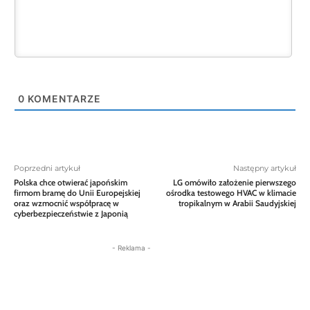
0
KOMENTARZE
Poprzedni artykuł
Następny artykuł
Polska chce otwierać japońskim
LG omówiło założenie pierwszego
firmom bramę do Unii Europejskiej
ośrodka testowego HVAC w klimacie
oraz wzmocnić współpracę w
tropikalnym w Arabii Saudyjskiej
cyberbezpieczeństwie z Japonią
- Reklama -