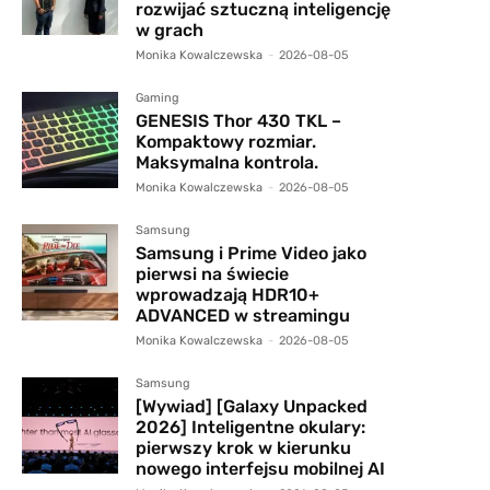
rozwijać sztuczną inteligencję
w grach
Monika Kowalczewska
-
2026-08-05
Gaming
GENESIS Thor 430 TKL –
Kompaktowy rozmiar.
Maksymalna kontrola.
Monika Kowalczewska
-
2026-08-05
Samsung
Samsung i Prime Video jako
pierwsi na świecie
wprowadzają HDR10+
ADVANCED w streamingu
Monika Kowalczewska
-
2026-08-05
Samsung
[Wywiad] [Galaxy Unpacked
2026] Inteligentne okulary:
pierwszy krok w kierunku
nowego interfejsu mobilnej AI