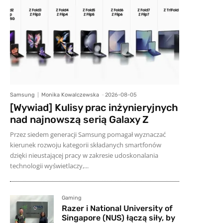
Samsung
Monika Kowalczewska
-
2026-08-05
[Wywiad] Kulisy prac inżynieryjnych
nad najnowszą serią Galaxy Z
Przez siedem generacji Samsung pomagał wyznaczać
kierunek rozwoju kategorii składanych smartfonów
dzięki nieustającej pracy w zakresie udoskonalania
technologii wyświetlaczy,...
Gaming
Razer i National University of
Singapore (NUS) łączą siły, by