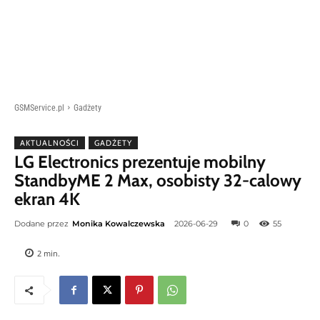
GSMService.pl
Gadżety
AKTUALNOŚCI
GADŻETY
LG Electronics prezentuje mobilny
StandbyME 2 Max, osobisty 32-calowy
ekran 4K
Dodane przez
Monika Kowalczewska
2026-06-29
0
55
2
min.