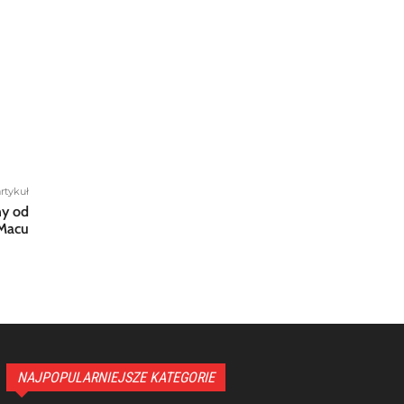
rtykuł
ny od
 Macu
NAJPOPULARNIEJSZE KATEGORIE