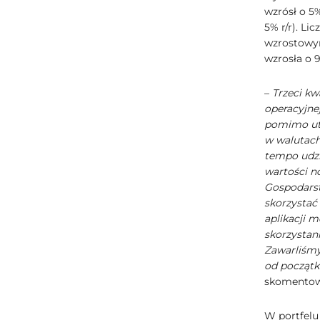
wzrósł o 5
5% r/r). Li
wzrostowym
wzrosła o 9
–
Trzeci kw
operacyjne
pomimo utr
w walutach
tempo udzi
wartości n
Gospodarst
skorzystać
aplikacji 
skorzystan
Zawarliśmy
od początk
skomentow
W portfelu