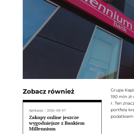
Grupa Kapi
Zobacz również
190 mln zł 
r. Ten zna
portfela k
Aplikacje
2026-08-07
podatkiem
Zakupy online jeszcze
wygodniejsze z Bankiem
Millennium