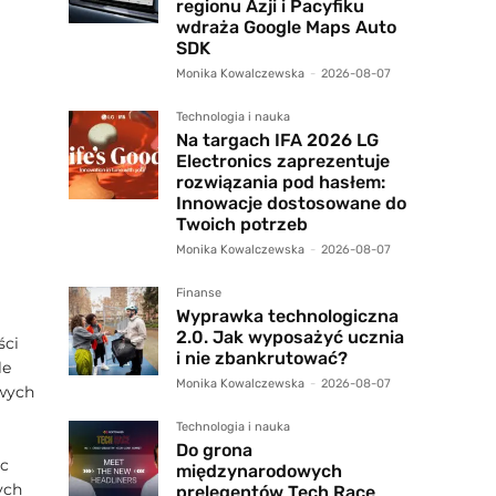
regionu Azji i Pacyfiku
wdraża Google Maps Auto
SDK
Monika Kowalczewska
-
2026-08-07
Technologia i nauka
Na targach IFA 2026 LG
Electronics zaprezentuje
rozwiązania pod hasłem:
Innowacje dostosowane do
Twoich potrzeb
Monika Kowalczewska
-
2026-08-07
Finanse
Wyprawka technologiczna
2.0. Jak wyposażyć ucznia
ści
i nie zbankrutować?
le
Monika Kowalczewska
-
2026-08-07
owych
Technologia i nauka
Do grona
ąc
międzynarodowych
ych
prelegentów Tech Race