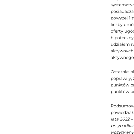
systematyc
posiadacza
powyżej 1 
liczby um
oferty ugó
hipoteczny
udziałem r
aktywnych 
aktywnego 
Ostatnie, a
poprawiły,
punktów pr
punktów p
Podsumowuj
powiedział
lata 2022 –
przypadkac
Pozytywny 