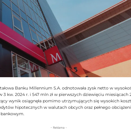
tałowa Banku Millennium S.A. odnotowała zysk netto w wysokoś
w 3 kw. 2024 r. i 547 mln zł w pierwszych dziewięciu miesiącach
czący wynik osiągnęła pomimo utrzymujących się wysokich kosz
redytów hipotecznych w walutach obcych oraz pełnego obciążen
 bankowym.
- Reklama -