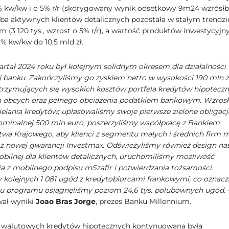
% kw/kw i o 5% r/r (skorygowany wynik odsetkowy 9m24 wzrósłb
czba aktywnych klientów detalicznych pozostała w stałym trendzi
 (3 120 tys., wzrost o 5% r/r), a wartość produktów inwestycyjn
% kw/kw do 10,5 mld zł.
artał 2024 roku był kolejnym solidnym okresem dla działalności
j banku. Zakończyliśmy go zyskiem netto w wysokości 190 mln zł
zymujących się wysokich kosztów portfela kredytów hipotecz
 obcych oraz pełnego obciążenia podatkiem bankowym. Wzros
elania kredytów; uplasowaliśmy swoje pierwsze zielone obligacj
ominalnej 500 mln euro; poszerzyliśmy współpracę z Bankiem
wa Krajowego, aby klienci z segmentu małych i średnich firm 
 z nowej gwarancji Investmax. Odświeżyliśmy również design na
mobilnej dla klientów detalicznych, uruchomiliśmy możliwość
ia z mobilnego podpisu mSzafir i potwierdzania tożsamości.
 kolejnych 1 081 ugód z kredytobiorcami frankowymi, co oznacza
u programu osiągnęliśmy poziom 24,6 tys. polubownych ugód.
ał wyniki
Joao Bras Jorge
, prezes Banku Millennium.
 walutowych kredytów hipotecznych kontynuowana była