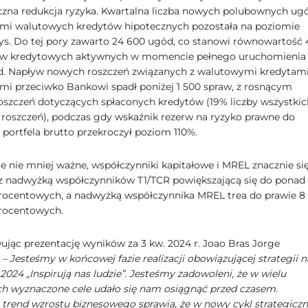
zna redukcja ryzyka. Kwartalna liczba nowych polubownych ug
mi walutowych kredytów hipotecznych pozostała na poziomie
tys. Do tej pory zawarto 24 600 ugód, co stanowi równowartość
ów kredytowych aktywnych w momencie pełnego uruchomienia
d. Napływ nowych roszczeń związanych z walutowymi kredytam
mi przeciwko Bankowi spadł poniżej 1 500 spraw, z rosnącym
oszczeń dotyczących spłaconych kredytów (19% liczby wszystkic
roszczeń), podczas gdy wskaźnik rezerw na ryzyko prawne do
portfela brutto przekroczył poziom 110%.
le nie mniej ważne, współczynniki kapitałowe i MREL znacznie si
 z nadwyżką współczynników T1/TCR powiększającą się do ponad
ocentowych, a nadwyżką współczynnika MREL trea do prawie 8
rocentowych.
ąc prezentację wyników za 3 kw. 2024 r. Joao Bras Jorge
:
– Jesteśmy w końcowej fazie realizacji obowiązującej strategii n
 2024 „Inspirują nas ludzie”. Jesteśmy zadowoleni, że w wielu
h wyznaczone cele udało się nam osiągnąć przed czasem.
trend wzrostu biznesowego sprawia, że w nowy cykl strategicz