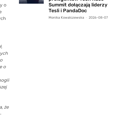
Summit dołączają liderzy
y o
Tesli i PandaDoc
e
Monika Kowalczewska
-
2026-08-07
ych
,
nych
ło
e o
mogli
szej
, że
–