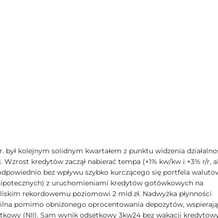
 r. był kolejnym solidnym kwartałem z punktu widzenia działalno
. Wzrost kredytów zaczął nabierać tempa (+1% kw/kw i +3% r/r, a
odpowiednio bez wpływu szybko kurczącego się portfela walut
hipotecznych) z uruchomieniami kredytów gotówkowych na
liskim rekordowemu poziomowi 2 mld zł. Nadwyżka płynności
silna pomimo obniżonego oprocentowania depozytów, wspieraj
tkowy (NII). Sam wynik odsetkowy 3kw24 bez wakacji kredytow