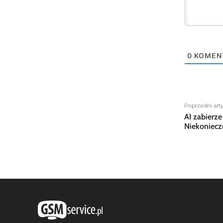
0
KOMEN
Poprzedni art
AI zabierz
Niekoniecz