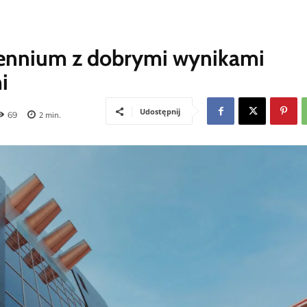
lennium z dobrymi wynikami
i
Udostępnij
69
2
min.