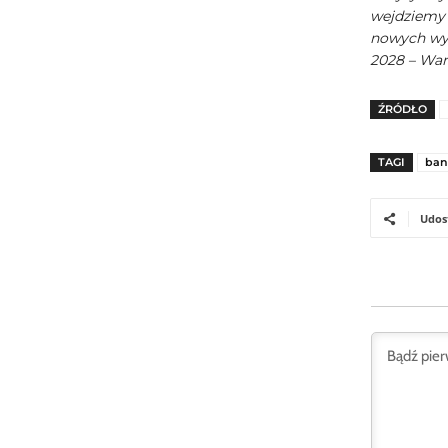
wejdziemy z
nowych wyz
2028 – War
ŹRÓDŁO
TAGI
ban
Udos