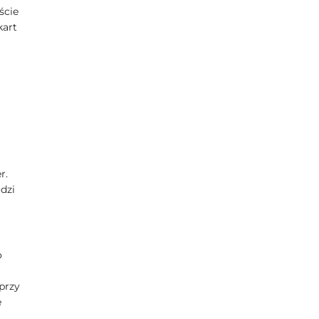
ście
kart
r.
dzi
o
przy
e