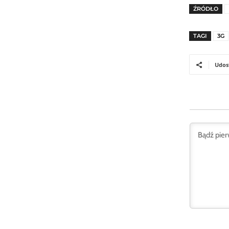
ŹRÓDŁO
TAGI
3G
Udos