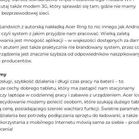
ę tutaj także modem 3G, który sprawdzi się tam, gdzie nie mamy
 bezprzewodowej sieci.
Sandwich z autorską nakładką Acer Ring to nic innego jak Andro
4 czyli system z jakim przyjdzie nam pracować. Wielką zaletą
ania jest mnogość aplikacji – w większości dostępnych za dar
tutem jest także praktycznie nie brandowany system, przez c
rządzenia jest znacznie szybsza od odpowiedników naszpikowan
i producentów.
jmy
sługi, szybkość działania i długi czas pracy na baterii – to
sze cechy dobrego tabletu, który ma zastąpić nam stacjonarny
czy laptopa w codziennej pracy i zabawie z urządzeniem. Acer Ic
decydowanie możemy polecić osobom, które szukają dużego tab
ą cenę, posiadającego szeroki wachlarz funkcji. Świetne parametr
działania bez potrzeby podłączania sprzętu do ładowarki, a także
korzystania z mobilnego Internetu mówią same za siebie – prod
cenia!