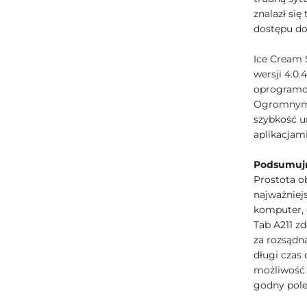
znalazł si
dostępu do
Ice Cream 
wersji 4.0.
oprogramow
Ogromnym a
szybkość u
aplikacjam
Podsumu
Prostota ob
najważniej
komputer, 
Tab A211 z
za rozsądn
długi czas 
możliwość 
godny pole