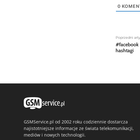
0
KOMEN
Poprzedni art
#facebook 
hashtagi
GSMService.pl od 2002 roku codziennie dostarcza
najistotniejsze informacje ze świata telekomunikacji,
mediów i nowych technologii.