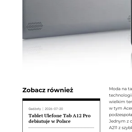
Moda na ta
Zobacz również
technologi
wielkim te
w tym Acer
Gadżety
2026-07-20
podzespołam
Tablet Ulefone Tab A12 Pro
debiutuje w Polsce
Jednym z c
A211 z szy