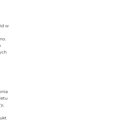
id w
mo.
o
ych
onia
letu
y,
ukt