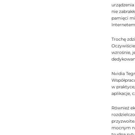
urządzenia
nie zabrak
pamięci mic
Internetem
Trochę zdz
Oczywiście,
wzrośnie, 
dedykowane
Nvidia Tegr
Współpracu
w praktyce
aplikacje, c
Również ek
rozdzielczo
przyzwoite
mocnym nas
trudną syt