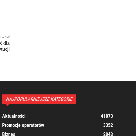
rtykuł
X dla
tucji
NAJPOPULARNIEJSZE KATEGORIE
Aktualności
41873
Promocje operatorów
3352
Biznes
2043