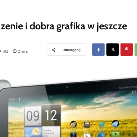
dzenie i dobra grafika w jeszcze
Udostępnij
812
2
min.