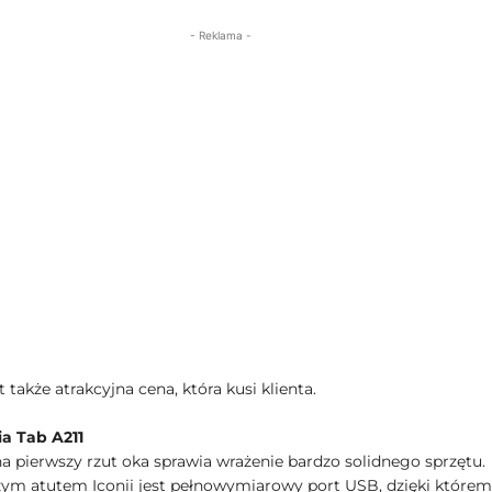
- Reklama -
 także atrakcyjna cena, która kusi klienta.
a Tab A211
na pierwszy rzut oka sprawia wrażenie bardzo solidnego sprzętu.
ym atutem Iconii jest pełnowymiarowy port USB, dzięki które