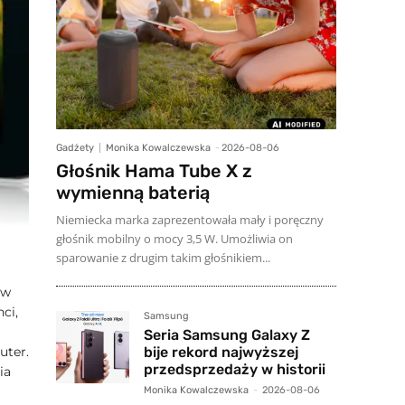
Gadżety
Monika Kowalczewska
-
2026-08-06
Głośnik Hama Tube X z
wymienną baterią
Niemiecka marka zaprezentowała mały i poręczny
głośnik mobilny o mocy 3,5 W. Umożliwia on
sparowanie z drugim takim głośnikiem...
 w
ci,
Samsung
Seria Samsung Galaxy Z
bije rekord najwyższej
uter.
przedsprzedaży w historii
ia
Monika Kowalczewska
-
2026-08-06