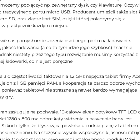
 możemy podłączyć np. zewnętrzny dysk, czy klawiaturę. Oczywi
ło tradycyjnego portu micro USB. Producent umieścił także slot 
ro SD, oraz złącze kart SIM, dzięki której połączymy się z
 w praktycznie każdym miejscu.
iwił nas pomysł umieszczenia osobnego portu na ładowanie.
 jakość ładowania (a co za tym idzie jego szybkość) znacznie
jednak niestety przez tego typu rozwiązanie musimy korzystać z
j ładowarki, co nie jest poręczne.
a 3 o częstotliwości taktowania 1.2 GHz napędza tablet firmy Ace
je on z 1 GB pamięci RAM, a kooperacja ta bardzo dobrze wycho
, ponieważ tabletowi nie straszne są nawet bardzo wymagające
zy gry.
ran zasługuje na pochwałę. 10-calowy ekran dotykowy TFT LCD 
ści 1280 x 800 ma dobre kąty widzenia, a nasycenie barw jest
. Szkoda tylko, że błyszcząca powłoka utrudnia pracę z tabletem 
łonecznieniu. Na szczęście wysoki współczynnik jasności ratuj
uację. Oprócz standardowo wręcz instalowanego modułu WiFi