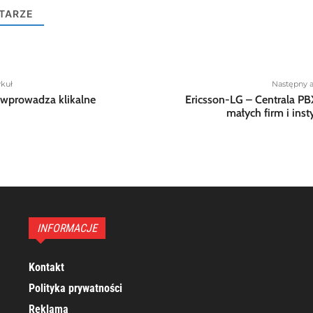
TARZE
ykuł
Następny a
wprowadza klikalne
Ericsson-LG – Centrala PB
małych firm i insty
INFORMACJE
Kontakt
Polityka prywatności
Reklama