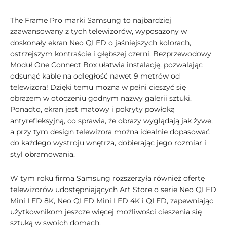
The Frame Pro marki Samsung to najbardziej
zaawansowany z tych telewizorów, wyposażony w
doskonały ekran Neo QLED o jaśniejszych kolorach,
ostrzejszym kontraście i głębszej czerni. Bezprzewodowy
Moduł One Connect Box ułatwia instalację, pozwalając
odsunąć kable na odległość nawet 9 metrów od
telewizora! Dzięki temu można w pełni cieszyć się
obrazem w otoczeniu godnym nazwy galerii sztuki.
Ponadto, ekran jest matowy i pokryty powłoką
antyrefleksyjną, co sprawia, że obrazy wyglądają jak żywe,
a przy tym design telewizora można idealnie dopasować
do każdego wystroju wnętrza, dobierając jego rozmiar i
styl obramowania.
W tym roku firma Samsung rozszerzyła również ofertę
telewizorów udostępniających Art Store o serie Neo QLED
Mini LED 8K, Neo QLED Mini LED 4K i QLED, zapewniając
użytkownikom jeszcze więcej możliwości cieszenia się
sztuką w swoich domach.