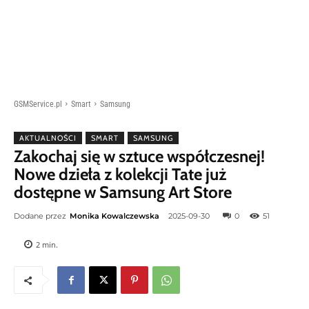
GSMService.pl
Smart
Samsung
AKTUALNOŚCI
SMART
SAMSUNG
Zakochaj się w sztuce współczesnej!
Nowe dzieła z kolekcji Tate już
dostępne w Samsung Art Store
Dodane przez
Monika Kowalczewska
2025-09-30
0
51
2
min.