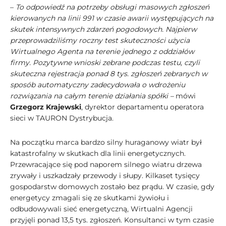
–
To odpowiedź na potrzeby obsługi masowych zgłoszeń
kierowanych na linii 991 w czasie awarii występujących na
skutek intensywnych zdarzeń pogodowych. Najpierw
przeprowadziliśmy roczny test skuteczności użycia
Wirtualnego Agenta na terenie jednego z oddziałów
firmy. Pozytywne wnioski zebrane podczas testu, czyli
skuteczna rejestracja ponad 8 tys. zgłoszeń zebranych w
sposób automatyczny zadecydowała o wdrożeniu
rozwiązania na całym terenie działania spółki –
mówi
Grzegorz Krajewski
, dyrektor departamentu operatora
sieci w TAURON Dystrybucja.
Na początku marca bardzo silny huraganowy wiatr był
katastrofalny w skutkach dla linii energetycznych.
Przewracające się pod naporem silnego wiatru drzewa
zrywały i uszkadzały przewody i słupy. Kilkaset tysięcy
gospodarstw domowych zostało bez prądu. W czasie, gdy
energetycy zmagali się ze skutkami żywiołu i
odbudowywali sieć energetyczną, Wirtualni Agencji
przyjęli ponad 13,5 tys. zgłoszeń. Konsultanci w tym czasie