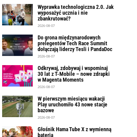
Wyprawka technologiczna 2.0. Jak
wyposażyć ucznia i nie
zbankrutować?
2026-08-07
Do grona międzynarodowych
prelegentów Tech Race Summit
dołączają liderzy Tesli i PandaDoc
2026-08-07
Odkrywaj, zdobywaj i wspominaj
30 lat z T-Mobile – nowe zdrapki
w Magenta Moments
2026-08-07
W pierwszym miesiącu wakacji
Play uruchomiło 43 nowe stacje
bazowe
2026-08-07
Głośnik Hama Tube X z wymienną
baterią