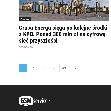
Finanse
Grupa Energa sięga po kolejne środki
z KPO. Ponad 300 mln zł na cyfrową
sieć przyszłości
2026-06-30
...
1
2
3
49