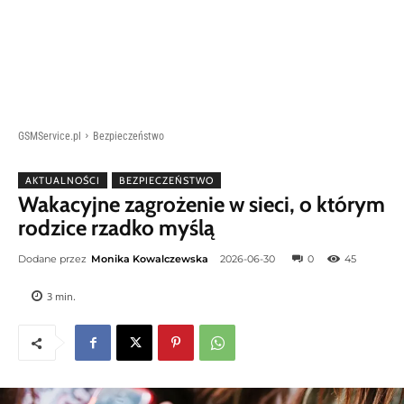
GSMService.pl
Bezpieczeństwo
AKTUALNOŚCI
BEZPIECZEŃSTWO
Wakacyjne zagrożenie w sieci, o którym
rodzice rzadko myślą
Dodane przez
Monika Kowalczewska
2026-06-30
0
45
3
min.