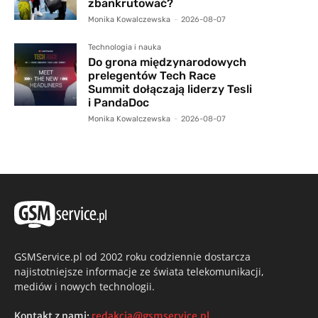
zbankrutować?
Monika Kowalczewska
-
2026-08-07
Technologia i nauka
Do grona międzynarodowych
prelegentów Tech Race
Summit dołączają liderzy Tesli
i PandaDoc
Monika Kowalczewska
-
2026-08-07
GSMService.pl od 2002 roku codziennie dostarcza
najistotniejsze informacje ze świata telekomunikacji,
mediów i nowych technologii.
Kontakt z nami:
redakcja@gsmservice.pl