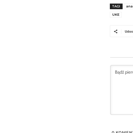
TAGI
ana
UKE
Udos
0
KOMEN