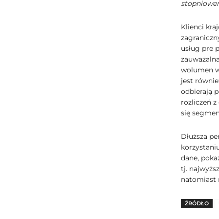
stopniowe
Klienci kra
zagraniczn
usług pre p
zauważalna 
wolumen wy
jest równi
odbierają 
rozliczeń 
się segmen
Dłuższa pe
korzystani
dane, poka
tj. najwyż
natomiast 
ŹRÓDŁO