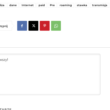
liza
dane
Internet
paid
Pre
roaming
stawka
transmisja
tępnij
TARZE