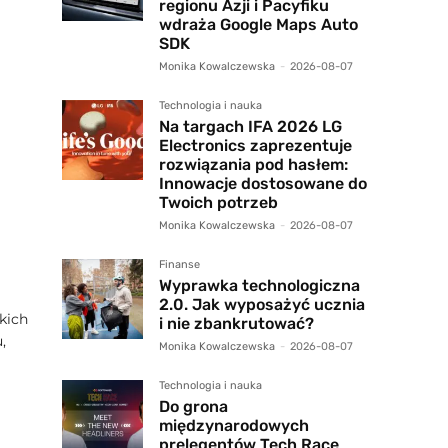
regionu Azji i Pacyfiku
wdraża Google Maps Auto
SDK
Monika Kowalczewska
-
2026-08-07
Technologia i nauka
Na targach IFA 2026 LG
Electronics zaprezentuje
rozwiązania pod hasłem:
Innowacje dostosowane do
Twoich potrzeb
Monika Kowalczewska
-
2026-08-07
Finanse
Wyprawka technologiczna
2.0. Jak wyposażyć ucznia
kich
i nie zbankrutować?
,
Monika Kowalczewska
-
2026-08-07
Technologia i nauka
Do grona
międzynarodowych
prelegentów Tech Race