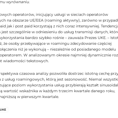
mu wyrównaniu.
jowych operatorów, inicjujący usługi w sieciach operatorów
ych na obszarze UE/EEA (roaming aktywny), zarówno w przypad
aid jak i post paid korzystają z nich coraz intensywniej. Tendencj
jest szczególnie w odniesieniu do usług transmisji danych, któr
korzystania bardzo szybko rośnie – zauważa Prezes UKE. – Isto
eż, że osoby przebywające w roamingu zdecydowanie częściej
połączenia niż je wykonują – niezależnie od posiadanego modelu
z operatorem. W analizowanym okresie najmniej dynamicznie roz
t wiadomości tekstowych.
rspektywa czasowa analizy pozwoliła dostrzec istotną cechę prz
u z usług roamingowych, którą jest sezonowość. Niemal wszystk
zujące poziom wykorzystania usług przybierają kształt sinusoidal
szą wartość wskaźnika w każdym trzecim kwartale danego roku,
najniższą w pierwszym kwartale.
UKE