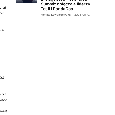
Summit dołączają liderzy
yfa)
Tesli i PandaDoc
 w
Monika Kowalczewska
-
2026-08-07
i.
ie
ła
 –
e do
wane
iast