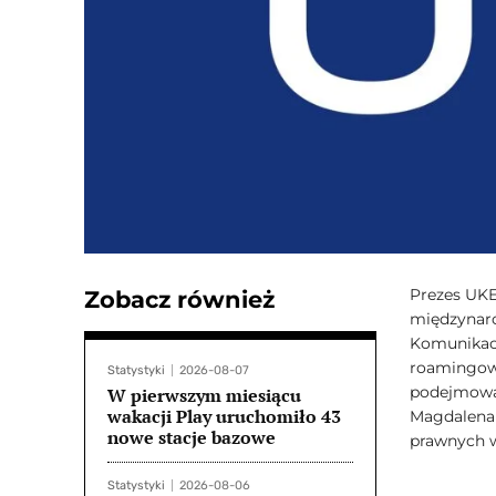
Prezes UKE
Zobacz również
międzynar
Komunikacj
roamingowy
Statystyki
2026-08-07
podejmowan
W pierwszym miesiącu
wakacji Play uruchomiło 43
Magdalena 
nowe stacje bazowe
prawnych w
Statystyki
2026-08-06