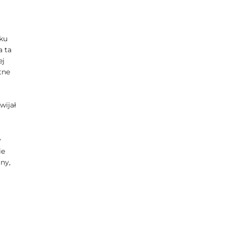
ku
a ta
ej
tne
wijał
y
ie
ny,