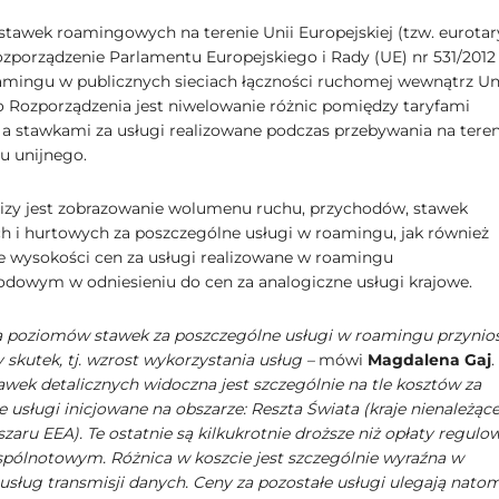
tawek roamingowych na terenie Unii Europejskiej (tzw. eurotar
ozporządzenie Parlamentu Europejskiego i Rady (UE) nr 531/2012
amingu w publicznych sieciach łączności ruchomej wewnątrz Uni
 Rozporządzenia jest niwelowanie różnic pomiędzy taryfami
 a stawkami za usługi realizowane podczas przebywania na teren
u unijnego.
izy jest zobrazowanie wolumenu ruchu, przychodów, stawek
ch i hurtowych za poszczególne usługi w roamingu, jak również
 wysokości cen za usługi realizowane w roamingu
dowym w odniesieniu do cen za analogiczne usługi krajowe.
 poziomów stawek za poszczególne usługi w roamingu przynios
skutek, tj. wzrost wykorzystania usług –
mówi
Magdalena Gaj
.
awek detalicznych widoczna jest szczególnie na tle kosztów za
 usługi inicjowane na obszarze: Reszta Świata (kraje nienależąc
zaru EEA). Te ostatnie są kilkukrotnie droższe niż opłaty regulo
ólnotowym. Różnica w koszcie jest szczególnie wyraźna w
usług transmisji danych. Ceny za pozostałe usługi ulegają natom