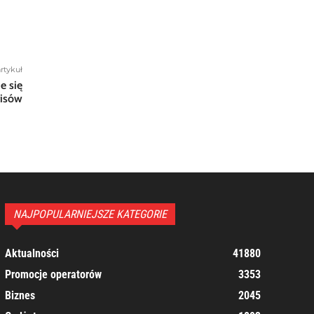
rtykuł
e się
tisów
NAJPOPULARNIEJSZE KATEGORIE
Aktualności
41880
Promocje operatorów
3353
Biznes
2045