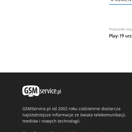
Poprzedni art
Play: 19 ur
GSMService.pl od 2002 roku codziennie dostarcza
najistotniejsze informacje ze świata telekomunikacji,
mediów i nowych technologii.