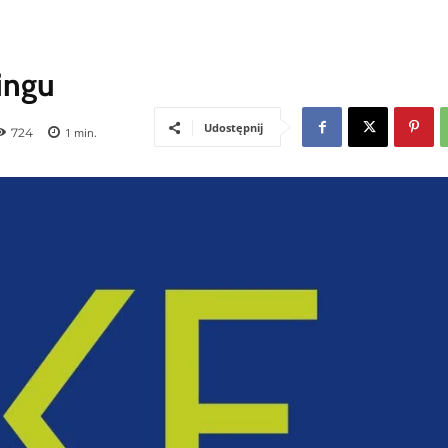
ingu
Udostępnij
724
1
min.