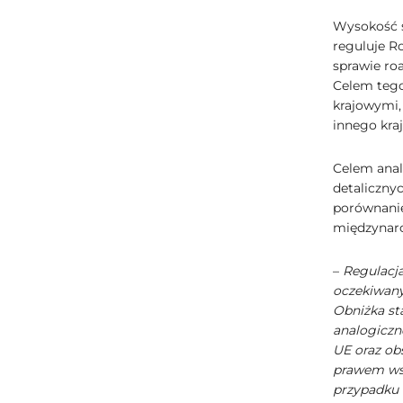
Wysokość s
reguluje R
sprawie ro
Celem tego
krajowymi,
innego kraj
Celem anal
detaliczny
porównanie
międzynaro
–
Regulacja
oczekiwany 
Obniżka st
analogiczne
UE oraz obs
prawem wsp
przypadku 