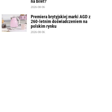
na bilet?
2026-08-06
Premiera brytyjskiej marki AGD z
260-letnim doświadczeniem na
polskim rynku
2026-08-06