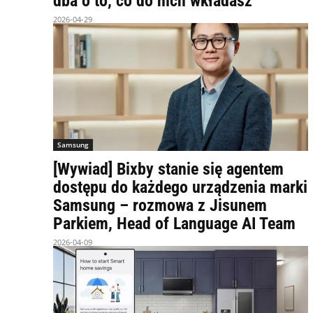
dba o to, co do nich wkładasz
2026-04-29
Samsung
[Wywiad] Bixby stanie się agentem
dostępu do każdego urządzenia marki
Samsung – rozmowa z Jisunem
Parkiem, Head of Language AI Team
2026-04-09