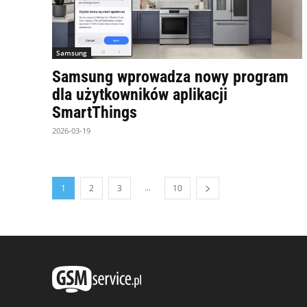
Samsung
Samsung wprowadza nowy program
dla użytkowników aplikacji
SmartThings
2026-03-19
...
1
2
3
10