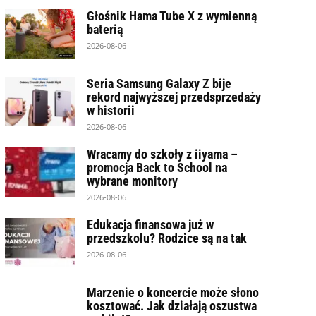
Głośnik Hama Tube X z wymienną
baterią
2026-08-06
Seria Samsung Galaxy Z bije
rekord najwyższej przedsprzedaży
w historii
2026-08-06
Wracamy do szkoły z iiyama –
promocja Back to School na
wybrane monitory
2026-08-06
Edukacja finansowa już w
przedszkolu? Rodzice są na tak
2026-08-06
Marzenie o koncercie może słono
kosztować. Jak działają oszustwa