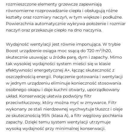
rozmieszczone elementy grzewcze zapewniają
równomierne rozprowadzanie ciepła i obsługują różne
kształty oraz rozmiary naczyń, w tym większe i podłużne.
Powierzchnia automatycznie wykrywa położenie i rozmiar
naczyń oraz przekazuje ciepło na dno naczynia.
Wydajność wentylacji jest równie imponująca. W trybie
Boost urządzenie osiąga moc ssącą do 720 m³/h20,
skutecznie usuwając u źródła parę, dym i zapachy. Mimo
tak wysokiej wydajności system mieści się w klasie
efektywności energetycznej A+, łącząc skuteczność z
oszczędnością energii. Połączenie gotowania i wentylacji
w jednym urządzeniu eliminuje konieczność stosowania
osobnego okapu i daje kuchni otwarty, uporządkowany
układ. Konserwację ułatwia podwójny filtr
przeciwtłuczowy, który można myć w zmywarce. Filtr
wykonany ze stali nierdzewnej wychwytuje tłuszcz i oleje
ze skutecznością 95% (klasa A), a filtr węglowy pochłania
zapachy. Dzięki temu system wentylacji utrzymuje
wysoką wydajność przy minimalnej konserwacji.