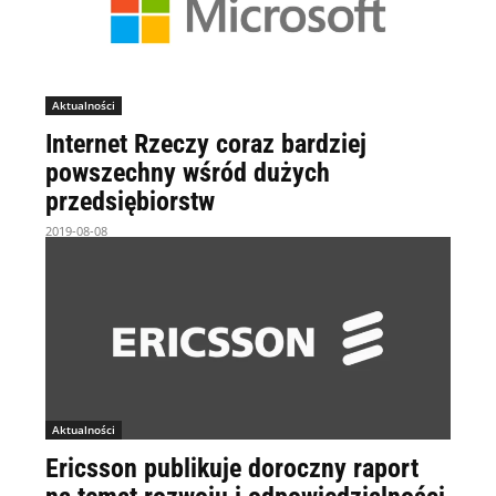
Aktualności
Internet Rzeczy coraz bardziej
powszechny wśród dużych
przedsiębiorstw
2019-08-08
Aktualności
Ericsson publikuje doroczny raport