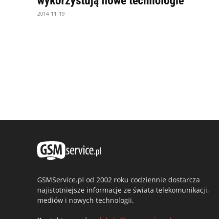
wykorzystują nowe technologie
2014-11-19
GSMService.pl od 2002 roku codziennie dostarcza
najistotniejsze informacje ze świata telekomunikacji,
mediów i nowych technologii.