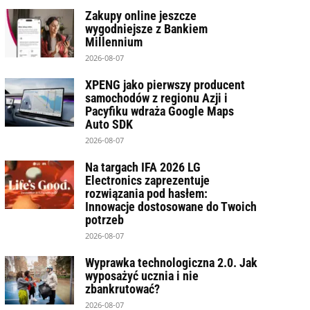
Zakupy online jeszcze
wygodniejsze z Bankiem
Millennium
2026-08-07
XPENG jako pierwszy producent
samochodów z regionu Azji i
Pacyfiku wdraża Google Maps
Auto SDK
2026-08-07
Na targach IFA 2026 LG
Electronics zaprezentuje
rozwiązania pod hasłem:
Innowacje dostosowane do Twoich
potrzeb
2026-08-07
Wyprawka technologiczna 2.0. Jak
wyposażyć ucznia i nie
zbankrutować?
2026-08-07