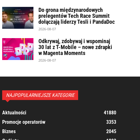
Do grona międzynarodowych
prelegentów Tech Race Summit
dołączają liderzy Tesli i PandaDoc
2026-08-07
Odkrywaj, zdobywaj i wspominaj
30 lat z T-Mobile – nowe zdrapki
w Magenta Moments
2026-08-07
NAJPOPULARNIEJSZE KATEGORIE
Aktualności
41880
Promocje operatorów
3353
Biznes
2045