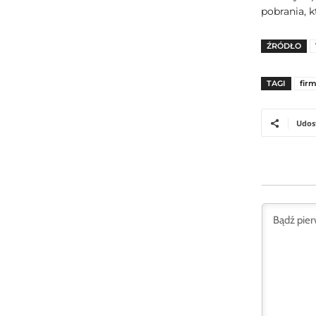
pobrania, 
ŹRÓDŁO
TAGI
fir
Udos