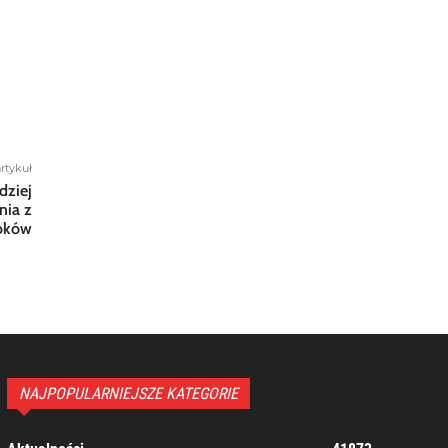
rtykuł
dziej
nia z
oków
NAJPOPULARNIEJSZE KATEGORIE