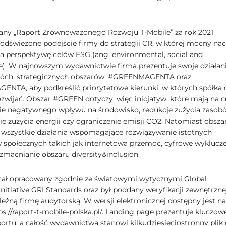
.
ny „Raport Zrównoważonego Rozwoju T-Mobile” za rok 2021
 odświeżone podejście firmy do strategii CR, w której mocny nac
a perspektywę celów ESG (ang. environmental, social and
). W najnowszym wydawnictwie firma prezentuje swoje działan
óch, strategicznych obszarów: #GREENMAGENTA oraz
TA, aby podkreślić priorytetowe kierunki, w których spółka 
ozwijać. Obszar #GREEN dotyczy, więc inicjatyw, które mają na c
ie negatywnego wpływu na środowisko, redukcje zużycia zasob
ie zużycia energii czy ograniczenie emisji CO2. Natomiast obsza
szystkie działania wspomagające rozwiązywanie istotnych
społecznych takich jak internetowa przemoc, cyfrowe wyklucze
wzmacnianie obszaru diversity&inclusion.
tał opracowany zgodnie ze światowymi wytycznymi Global
nitiative GRI Standards oraz był poddany weryfikacji zewnętrzne
leżną firmę audytorską. W wersji elektronicznej dostępny jest na
ps://raport-t-mobile-polska.pl/. Landing page prezentuje kluczow
portu, a całość wydawnictwa stanowi kilkudziesięciostronny plik