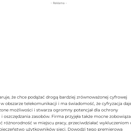
- Reklama -
aruje, że chce podążać drogą bardziej zrównoważonej cyfrowej
i w obszarze telekomunikacji i ma świadomość, że cyfryzacja daj
zone możliwości i stwarza ogromny potencjał dla ochrony
 i oszczędzania zasobów. Firma przyjęła także mocne zobowiąza
ać różnorodność w miejscu pracy, przeciwdziałać wykluczeniom 
pieczeństwo użytkowników sieci. Dowodzi tego premierowa