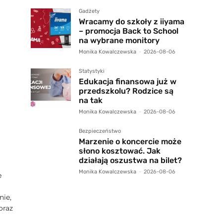
Gadżety
Wracamy do szkoły z iiyama
– promocja Back to School
na wybrane monitory
Monika Kowalczewska
-
2026-08-06
Statystyki
Edukacja finansowa już w
przedszkolu? Rodzice są
na tak
Monika Kowalczewska
-
2026-08-06
Bezpieczeństwo
Marzenie o koncercie może
słono kosztować. Jak
działają oszustwa na bilet?
Monika Kowalczewska
-
2026-08-06
e
nie,
oraz