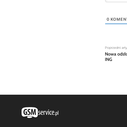
0
KOMEN
Poprzedni art
Nowa odsł
ING