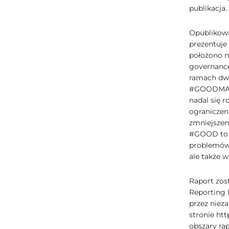
publikacja
Opublikowa
prezentuje
położono n
governance
ramach dw
#GOODMAGEN
nadal się r
ograniczen
zmniejszen
#GOOD to w
problemów 
ale także 
Raport zos
Reporting I
przez nieza
stronie htt
obszary ra