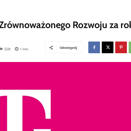
t Zrównoważonego Rozwoju za ro
Udostępnij
328
1
min.