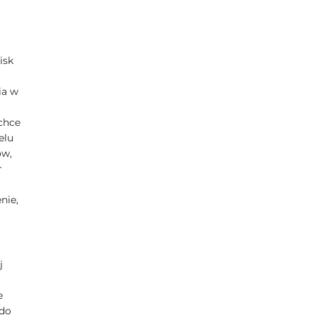
isk
ia w
chce
elu
ów,
r
nie,
j
e
 do