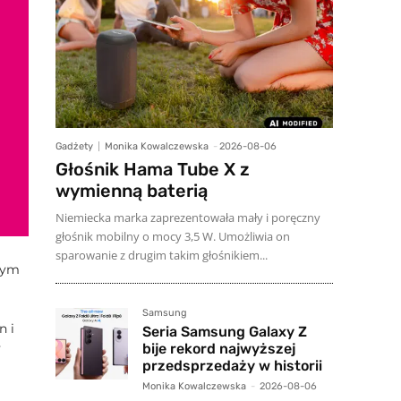
Gadżety
Monika Kowalczewska
-
2026-08-06
Głośnik Hama Tube X z
wymienną baterią
Niemiecka marka zaprezentowała mały i poręczny
głośnik mobilny o mocy 3,5 W. Umożliwia on
sparowanie z drugim takim głośnikiem...
tym
Samsung
n i
Seria Samsung Galaxy Z
bije rekord najwyższej
y
przedsprzedaży w historii
Monika Kowalczewska
-
2026-08-06