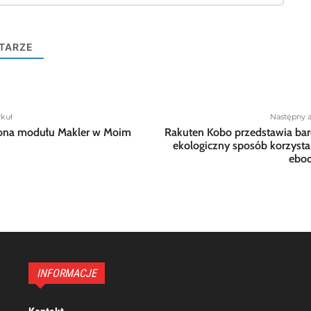
TARZE
ykuł
Następny a
ona modułu Makler w Moim
Rakuten Kobo przedstawia bar
ekologiczny sposób korzysta
ebo
INFORMACJE