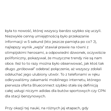
była to nowość, której wszyscy bardzo szybko się uczyli.
Niezwykle cenną umiejętnością było przekazanie
informacji w 5 sekund (kto jeszcze pamięta po co? J),
najlepszy wynik „węża” stawiał prawie na równi z
olimpijskimi herosami, a odpowiedni dzwonek, oczywiście
polifoniczny, pokazywał, że muzyczne trendy nie są nam
obce. Ileż to to razy można było obserwować, jak ktoś tak
długo „próbował” odebrać połączenie, aż wszyscy zdołali
odsłuchać jego ulubiony utwór. To z telefonami w ręku
odkrywaliśmy zakamarki mobilnego internetu, którego
pierwsza oferta Blueconnect szybko stała się definicją
całej usługi niczym adidas dla butów sportowych czy CPN
dla stacji benzynowych.
Przy okazji tej nauki, na różnych jej etapach, gdy