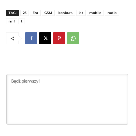
TAGI
25
Era
GSM
konkurs
lat
mobile
radio
rmf
t