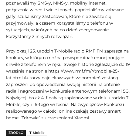
poznawaliśmy SMS-y, MMS-y, mobilny internet,
połączenia wideo i wiele innych, popełnialiśmy zabawne
gafy, szukaliśmy zastosowań, które nie zawsze się
przyjmowały, a czasem korzystaliśmy z telefonu w
sytuacjach, w których na co dzień zdecydowanie
korzystamy z innych rozwiązań.
Przy okazji 25. urodzin T-Mobile radio RMF FM zaprasza na
konkurs, w którym można powspominać emocjonujące
chwile z telefonem w ręku. Swoje historie zgłaszajcie do 19
września na stronie https://www.rmf.fm/r/tmobile-25-
lat.html.Autorzy najciekawszych wspomnień zostaną
zaproszeni do opowiedzenia swojej historii na antenie
radia i nagrodzeni w konkursie antenowym telefonami 5G.
Najwięcej, bo aż 4, finały są zaplanowane w dniu urodzin T-
Mobile, czyli 16-tego września. Na zwycięzców konkursu
realizowanego w całości online czekają zestawy smart
home „Zdrowie” z urządzeniami Xiaomi.
ŹRÓDŁO
T-Mobile