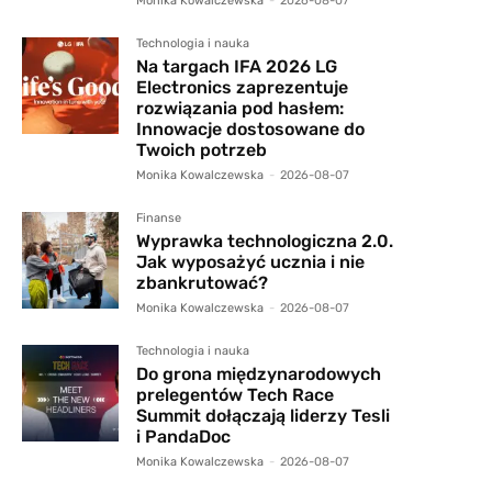
Monika Kowalczewska
-
2026-08-07
Technologia i nauka
Na targach IFA 2026 LG
Electronics zaprezentuje
rozwiązania pod hasłem:
Innowacje dostosowane do
Twoich potrzeb
Monika Kowalczewska
-
2026-08-07
Finanse
Wyprawka technologiczna 2.0.
Jak wyposażyć ucznia i nie
zbankrutować?
Monika Kowalczewska
-
2026-08-07
Technologia i nauka
Do grona międzynarodowych
prelegentów Tech Race
Summit dołączają liderzy Tesli
i PandaDoc
Monika Kowalczewska
-
2026-08-07