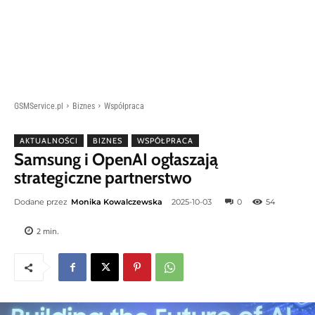
GSMService.pl
Biznes
Współpraca
AKTUALNOŚCI
BIZNES
WSPÓŁPRACA
Samsung i OpenAI ogłaszają
strategiczne partnerstwo
Dodane przez
Monika Kowalczewska
2025-10-03
0
54
2
min.