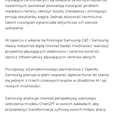
Pływające centra danych są uważane za korzystniejsze od
naziemnych, ponieważ pozwalają rozwiązać problem
niedoboru terenu, obniżyć koszty chłodzenia i zmniejszyć
emisję dwutlenku węgla. Jednak złożoność techniczna
takich rozwiązań ograniczała dotychczas ich szersze
wdrażanie.
W oparciu o własne technologie Samsung C&T i Samsung
Heavy Industries będą również badać możliwości realizacji
projektów pływających elektrowni i centrów kontroli,
oprócz infrastruktury pływających centrów danych.
Począwszy od przełomowego partnerstwa z OpenAI,
Samsung planuje w pełni wspierać dążenie Korei do stania
się jednym z trzech czołowych krajów w dziedzinie AI i jej
nowych możliwości.
Samsung analizuje również perspektywy szerszego
wdrożenia modelu ChatGPT w swoich zakładach, aby
przyspieszyć transformację cyfrową swoich miejsc pracy.