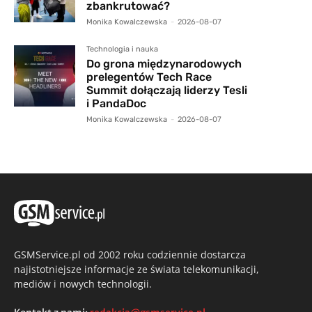
zbankrutować?
Monika Kowalczewska
-
2026-08-07
Technologia i nauka
Do grona międzynarodowych
prelegentów Tech Race
Summit dołączają liderzy Tesli
i PandaDoc
Monika Kowalczewska
-
2026-08-07
GSMService.pl od 2002 roku codziennie dostarcza
najistotniejsze informacje ze świata telekomunikacji,
mediów i nowych technologii.