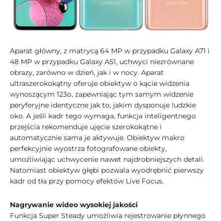
Aparat główny, z matrycą 64 MP w przypadku Galaxy A71 i
48 MP w przypadku Galaxy A51, uchwyci niezrównane
obrazy, zarówno w dzień, jak i w nocy. Aparat
ultraszerokokątny oferuje obiektyw o kącie widzenia
wynoszącym 123o, zapewniając tym samym widzenie
peryferyjne identyczne jak to, jakim dysponuje ludzkie
oko. A jeśli kadr tego wymaga, funkcja inteligentnego
przejścia rekomenduje ujęcie szerokokątne i
automatycznie sama je aktywuje. Obiektyw makro
perfekcyjnie wyostrza fotografowane obiekty,
umożliwiając uchwycenie nawet najdrobniejszych detali.
Natomiast obiektyw głębi pozwala wyodrębnić pierwszy
kadr od tła przy pomocy efektów Live Focus.
Nagrywanie wideo wysokiej jakości
Funkcja Super Steady umożliwia rejestrowanie płynnego