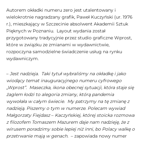
Autorem okładki numeru zero jest utalentowany i
wielokrotnie nagradzany grafik, Paweł Kuczyński (ur. 1976
r.), mieszkający w Szczecinie absolwent Akademii Sztuk
Pięknych w Poznaniu. Layout wydania został
przygotowany tradycyjnie przez studio graficzne Wprost,
które w związku ze zmianami w wydawnictwie,
rozpoczyna samodzielne świadczenie usług na rynku
wydawniczym.
–
Jest nadzieja. Taki tytuł wybraliśmy na okładkę i jako
wiodący temat inauguracyjnego numeru cyfrowego
„Wprost”. Maseczka, ikona obecnej sytuacji, która staje się
żaglem łodzi to alegoria zmiany, którą pandemia
wywołała w całym świecie. My patrzymy na tę zmianę z
nadzieją. Piszemy o tym w numerze. Polecam wywiad
Małgorzaty Fiejdasz
–
Kaczyńskiej, której stoicka rozmowa
z filozofem Tomaszem Mazurem daje nam nadzieję, że z
wirusem poradzimy sobie lepiej niż inni, bo Polacy walkę o
przetrwanie mają w genach.
– zapowiada nowy numer