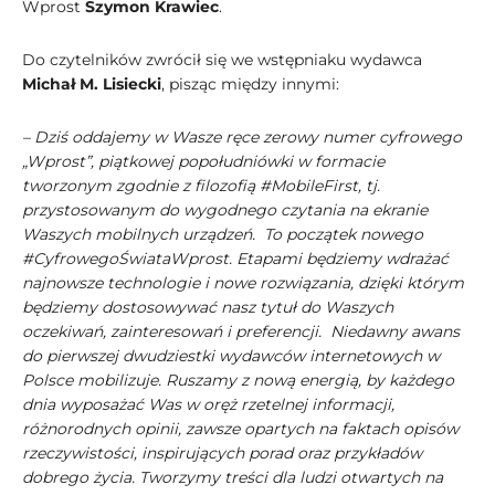
Wprost
Szymon Krawiec
.
Do czytelników zwrócił się we wstępniaku wydawca
Michał M. Lisiecki
, pisząc między innymi:
– Dziś oddajemy w Wasze ręce zerowy numer cyfrowego
„Wprost”, piątkowej popołudniówki w formacie
tworzonym zgodnie z filozofią #MobileFirst, tj.
przystosowanym do wygodnego czytania na ekranie
Waszych mobilnych urządzeń. To początek nowego
#CyfrowegoŚwiataWprost. Etapami będziemy wdrażać
najnowsze technologie i nowe rozwiązania, dzięki którym
będziemy dostosowywać nasz tytuł do Waszych
oczekiwań, zainteresowań i preferencji. Niedawny awans
do pierwszej dwudziestki wydawców internetowych w
Polsce mobilizuje. Ruszamy z nową energią, by każdego
dnia wyposażać Was w oręż rzetelnej informacji,
różnorodnych opinii, zawsze opartych na faktach opisów
rzeczywistości, inspirujących porad oraz przykładów
dobrego życia. Tworzymy treści dla ludzi otwartych na