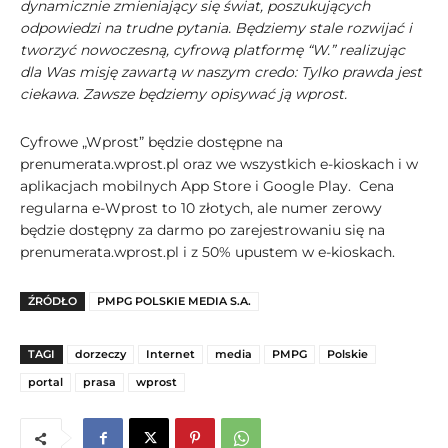
dynamicznie zmieniający się świat, poszukujących
odpowiedzi na trudne pytania. Będziemy stale rozwijać i
tworzyć nowoczesną, cyfrową platformę “W.” realizując
dla Was misję zawartą w naszym credo: Tylko prawda jest
ciekawa. Zawsze będziemy opisywać ją wprost.
Cyfrowe „Wprost” będzie dostępne na
prenumerata.wprost.pl oraz we wszystkich e-kioskach i w
aplikacjach mobilnych App Store i Google Play. Cena
regularna e-Wprost to 10 złotych, ale numer zerowy
będzie dostępny za darmo po zarejestrowaniu się na
prenumerata.wprost.pl i z 50% upustem w e-kioskach.
ŹRÓDŁO
PMPG POLSKIE MEDIA S.A.
TAGI
dorzeczy
Internet
media
PMPG
Polskie
portal
prasa
wprost