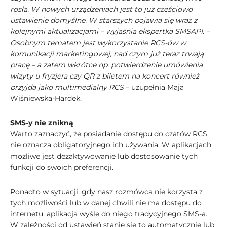
rosła. W nowych urządzeniach jest to już częściowo
ustawienie domyślne. W starszych pojawia się wraz z
kolejnymi aktualizacjami – wyjaśnia ekspertka SMSAPI. –
Osobnym tematem jest wykorzystanie RCS-ów w
komunikacji marketingowej, nad czym już teraz trwają
pracę – a zatem wkrótce np. potwierdzenie umówienia
wizyty u fryzjera czy QR z biletem na koncert również
przyjdą jako multimedialny RCS
– uzupełnia Maja
Wiśniewska-Hardek.
SMS-y nie znikną
Warto zaznaczyć, że posiadanie dostępu do czatów RCS
nie oznacza obligatoryjnego ich używania. W aplikacjach
możliwe jest dezaktywowanie lub dostosowanie tych
funkcji do swoich preferencji.
Ponadto w sytuacji, gdy nasz rozmówca nie korzysta z
tych możliwości lub w danej chwili nie ma dostępu do
internetu, aplikacja wyśle do niego tradycyjnego SMS-a.
W zależności od ustawień stanie się to automatycznie lub