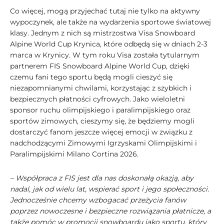
Co więcej, mogą przyjechać tutaj nie tylko na aktywny
wypoczynek, ale także na wydarzenia sportowe światowej
klasy. Jednym z nich są mistrzostwa Visa Snowboard
Alpine World Cup Krynica, które odbędą się w dniach 2-3
marca w Krynicy. W tym roku Visa została tytularnym
partnerem FIS Snowboard Alpine World Cup, dzięki
czemu fani tego sportu będą mogli cieszyć się
niezapomnianymi chwilami, korzystając z szybkich i
bezpiecznych płatności cyfrowych. Jako wieloletni
sponsor ruchu olimpijskiego i paralimpijskiego oraz
sportów zimowych, cieszymy się, że będziemy mogli
dostarczyć fanom jeszcze więcej emocji w związku z
nadchodzącymi Zimowymi Igrzyskami Olimpijskimi i
Paralimpijskimi Milano Cortina 2026.
– Współpraca z FIS jest dla nas doskonałą okazją, aby
nadal, jak od wielu lat, wspierać sport i jego społeczności.
Jednocześnie chcemy wzbogacać przeżycia fanów
poprzez nowoczesne i bezpieczne rozwiązania płatnicze, a
także pomóc w promocji snowboardu jako sportu, który