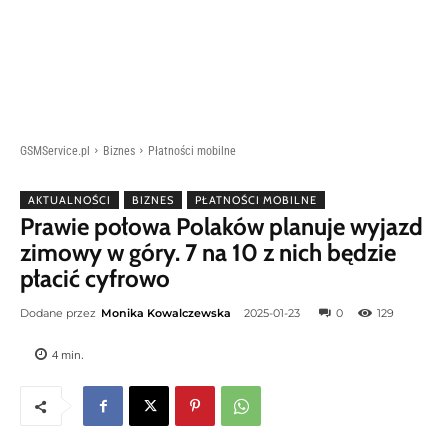
GSMService.pl
Biznes
Płatności mobilne
AKTUALNOŚCI
BIZNES
PŁATNOŚCI MOBILNE
Prawie połowa Polaków planuje wyjazd
zimowy w góry. 7 na 10 z nich będzie
płacić cyfrowo
Dodane przez
Monika Kowalczewska
2025-01-23
0
129
4
min.