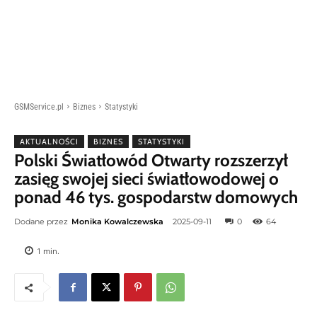
GSMService.pl
Biznes
Statystyki
AKTUALNOŚCI
BIZNES
STATYSTYKI
Polski Światłowód Otwarty rozszerzył
zasięg swojej sieci światłowodowej o
ponad 46 tys. gospodarstw domowych
Dodane przez
Monika Kowalczewska
2025-09-11
0
64
1
min.