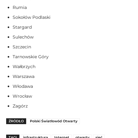
Rumia
Sokołów Podlaski
Stargard
Sulechów
Szczecin
Tarnowskie Góry
Wałbrzych
Warszawa
Włodawa
Wrocław
Zagórz
ŹRÓDŁO
Polski Światłowód Otwarty
TAGI
infrastruktura
Internet
otwarty
sieć