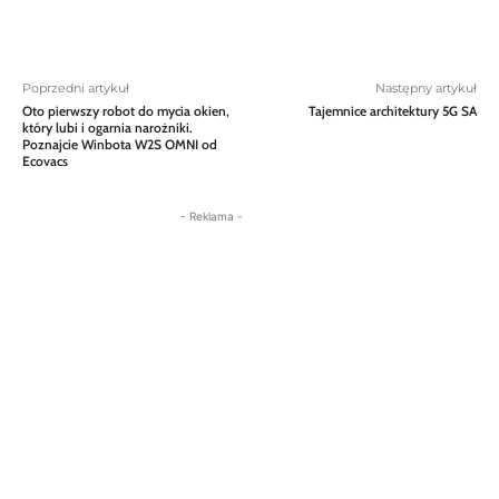
Poprzedni artykuł
Następny artykuł
Oto pierwszy robot do mycia okien,
Tajemnice architektury 5G SA
który lubi i ogarnia narożniki.
Poznajcie Winbota W2S OMNI od
Ecovacs
- Reklama -