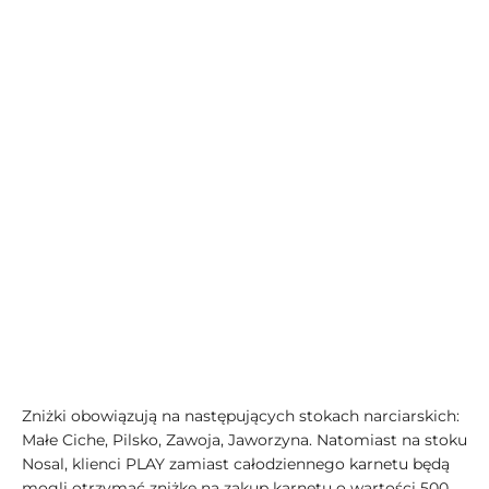
Zniżki obowiązują na następujących stokach narciarskich:
Małe Ciche, Pilsko, Zawoja, Jaworzyna. Natomiast na stoku
Nosal, klienci PLAY zamiast całodziennego karnetu będą
mogli otrzymać zniżkę na zakup karnetu o wartości 500