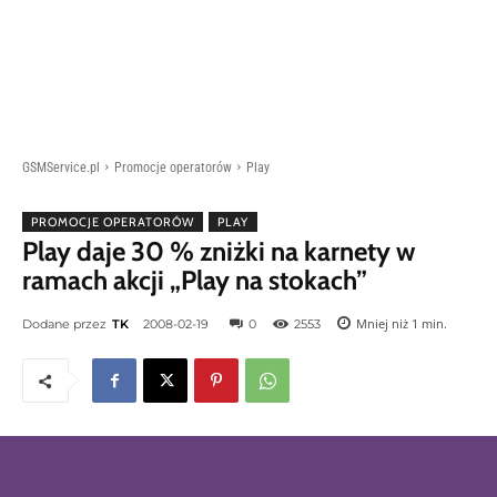
GSMService.pl
Promocje operatorów
Play
PROMOCJE OPERATORÓW
PLAY
Play daje 30 % zniżki na karnety w
ramach akcji „Play na stokach”
Mniej niż 1
min.
Dodane przez
TK
2008-02-19
0
2553