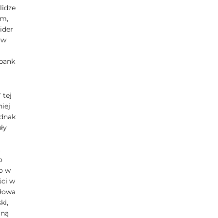
lidze
um,
ider
ów
obank
 tej
iej
ednak
ły
.
o
o w
ści w
ołowa
ki,
lną