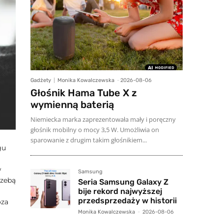
Gadżety
Monika Kowalczewska
-
2026-08-06
Głośnik Hama Tube X z
wymienną baterią
Niemiecka marka zaprezentowała mały i poręczny
głośnik mobilny o mocy 3,5 W. Umożliwia on
sparowanie z drugim takim głośnikiem...
gu
w
Samsung
rzebą
Seria Samsung Galaxy Z
bije rekord najwyższej
przedsprzedaży w historii
oza
Monika Kowalczewska
-
2026-08-06