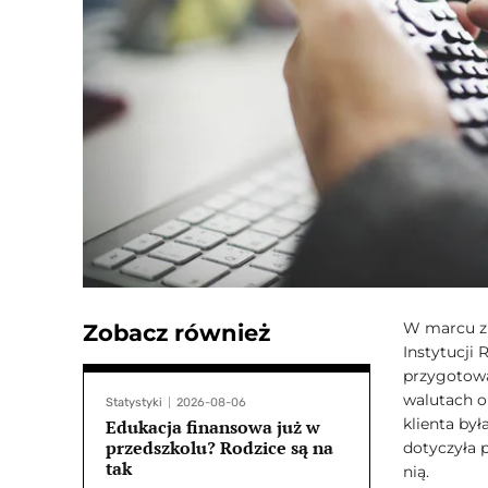
W marcu zr
Zobacz również
Instytucji
przygotowa
walutach o
Statystyki
2026-08-06
klienta by
Edukacja finansowa już w
przedszkolu? Rodzice są na
dotyczyła p
tak
nią.