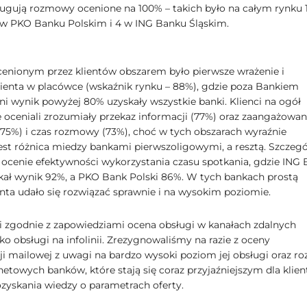
ugują rozmowy ocenione na 100% – takich było na całym rynku 1
 w PKO Banku Polskim i 4 w ING Banku Śląskim.
ocenionym przez klientów obszarem było pierwsze wrażenie i
klienta w placówce (wskaźnik rynku – 88%), gdzie poza Bankiem
ni wynik powyżej 80% uzyskały wszystkie banki. Klienci na ogół
 oceniali zrozumiały przekaz informacji (77%) oraz zaangażowan
75%) i czas rozmowy (73%), choć w tych obszarach wyraźnie
est różnica miedzy bankami pierwszoligowymi, a resztą. Szczegó
 ocenie efektywności wykorzystania czasu spotkania, gdzie ING
skał wynik 92%, a PKO Bank Polski 86%. W tych bankach prostą
enta udało się rozwiązać sprawnie i na wysokim poziomie.
ji zgodnie z zapowiedziami ocena obsługi w kanałach zdalnych
ko obsługi na infolinii. Zrezygnowaliśmy na razie z oceny
i mailowej z uwagi na bardzo wysoki poziom jej obsługi oraz ro
netowych banków, które stają się coraz przyjaźniejszym dla klie
zyskania wiedzy o parametrach oferty.