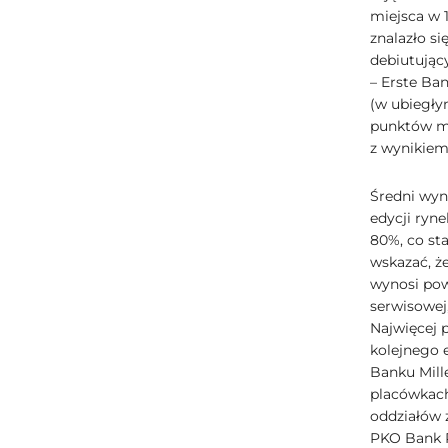
miejsca w 1
znalazło s
debiutując
– Erste Ba
(w ubiegły
punktów mo
z wynikiem
Średni wyn
edycji ryn
80%, co st
wskazać, ż
wynosi pow
serwisowej
Najwięcej 
kolejnego 
Banku Mill
placówkach,
oddziałów 
PKO Bank P