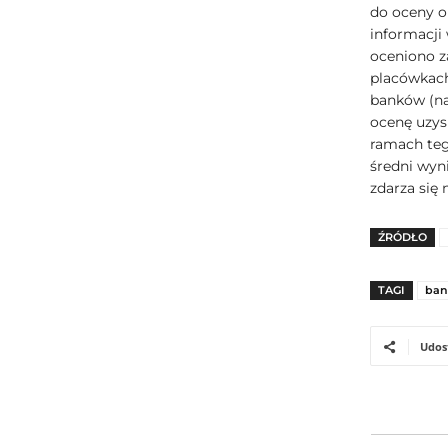
do oceny o
informacji 
oceniono z
placówkach
banków (na
ocenę uzys
ramach teg
średni wyn
zdarza się 
ŹRÓDŁO
TAGI
ban
Udos