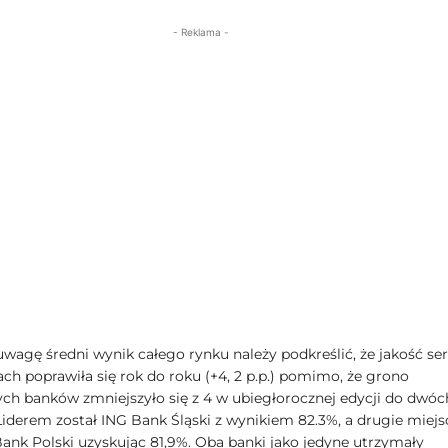
- Reklama -
uwagę średni wynik całego rynku należy podkreślić, że jakość se
ch poprawiła się rok do roku (+4, 2 p.p.) pomimo, że grono
ch banków zmniejszyło się z 4 w ubiegłorocznej edycji do dwóc
Liderem został ING Bank Śląski z wynikiem 82.3%, a drugie miejs
Bank Polski uzyskując 81,9%. Oba banki jako jedyne utrzymały