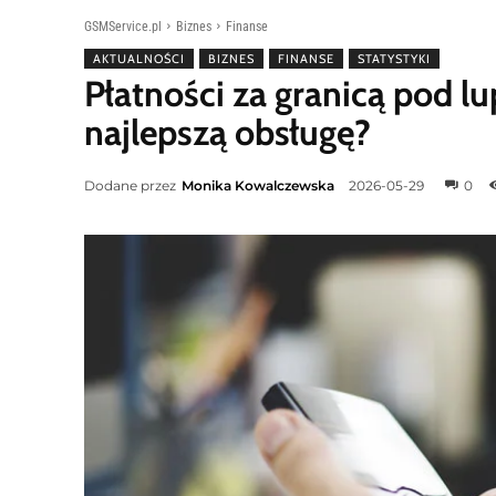
GSMService.pl
Biznes
Finanse
AKTUALNOŚCI
BIZNES
FINANSE
STATYSTYKI
Płatności za granicą pod l
najlepszą obsługę?
Dodane przez
Monika Kowalczewska
2026-05-29
0