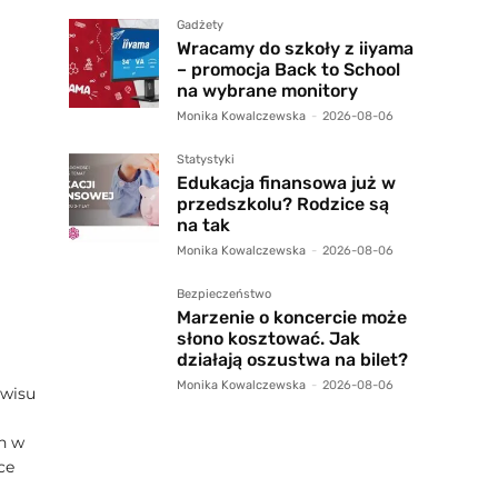
Gadżety
Wracamy do szkoły z iiyama
– promocja Back to School
na wybrane monitory
Monika Kowalczewska
-
2026-08-06
Statystyki
Edukacja finansowa już w
przedszkolu? Rodzice są
na tak
Monika Kowalczewska
-
2026-08-06
Bezpieczeństwo
Marzenie o koncercie może
słono kosztować. Jak
działają oszustwa na bilet?
Monika Kowalczewska
-
2026-08-06
rwisu
h w
ce