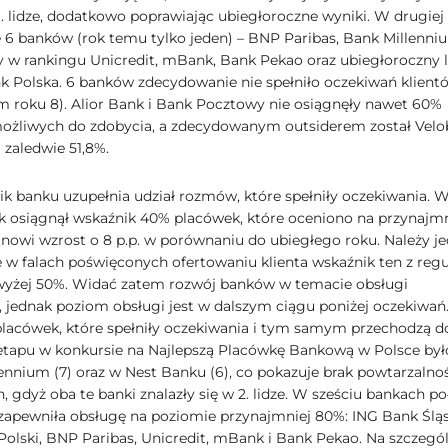
. lidze, dodatkowo poprawiając ubiegłoroczne wyniki. W drugiej 
ię 6 banków (rok temu tylko jeden) – BNP Paribas, Bank Millenni
y w rankingu Unicredit, mBank, Bank Pekao oraz ubiegłoroczny l
nk Polska. 6 banków zdecydowanie nie spełniło oczekiwań klient
m roku 8). Alior Bank i Bank Pocztowy nie osiągnęły nawet 60%
żliwych do zdobycia, a zdecydowanym outsiderem został Vel
 zaledwie 51,8%.
ik banku uzupełnia udział rozmów, które spełniły oczekiwania. W
ek osiągnął wskaźnik 40% placówek, które oceniono na przynajmn
anowi wzrost o 8 p.p. w porównaniu do ubiegłego roku. Należy j
e w falach poświęconych ofertowaniu klienta wskaźnik ten z regu
yżej 50%. Widać zatem rozwój banków w temacie obsługi
, jednak poziom obsługi jest w dalszym ciągu poniżej oczekiwań
placówek, które spełniły oczekiwania i tym samym przechodzą d
etapu w konkursie na Najlepszą Placówkę Bankową w Polsce był
ennium (7) oraz w Nest Banku (6), co pokazuje brak powtarzalno
 gdyż oba te banki znalazły się w 2. lidze. W sześciu bankach p
zapewniła obsługę na poziomie przynajmniej 80%: ING Bank Śląs
olski, BNP Paribas, Unicredit, mBank i Bank Pekao. Na szczegó