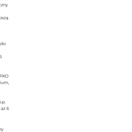
czny
pszą
zło
6
 PKO
nium,
.p.
 aż 6
ny