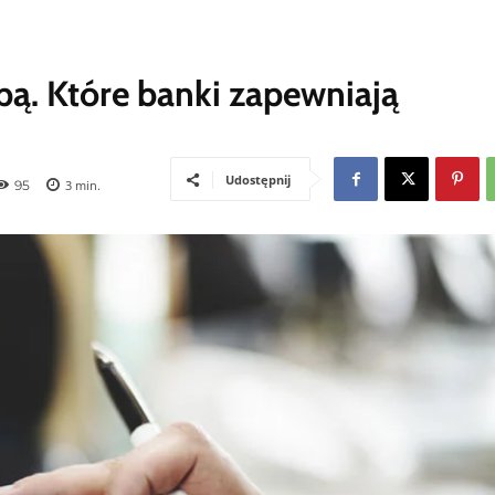
upą. Które banki zapewniają
Udostępnij
95
3
min.