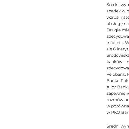
Średni wyn
spadek w po
wzrósł nat
obsługę na 
Drugie miej
zdecydowan
infolinii).
się 6 insty
Środowiska
banków – m
zdecydowan
Velobank. 
Banku Pols
Alior Bank
zapewniono
rozmów oce
w porównan
w PKO Ban
Średni wyni