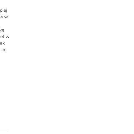
piej
ów w
ką
wet w
nak
, co