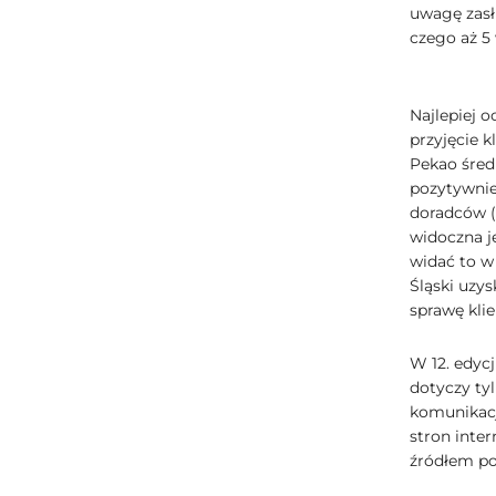
uwagę zasł
czego aż 5
Najlepiej 
przyjęcie 
Pekao śred
pozytywnie
doradców (
widoczna j
widać to w
Śląski uzy
sprawę kli
W 12. edyc
dotyczy tyl
komunikacj
stron inter
źródłem po