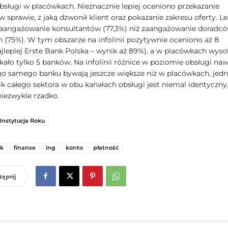
bsługi w placówkach. Nieznacznie lepiej oceniono przekazanie
w sprawie, z jaką dzwonił klient oraz pokazanie zakresu oferty. Le
aangażowanie konsultantów (77,3%) niż zaangażowanie doradc
 (75%). W tym obszarze na infolinii pozytywnie oceniono aż 8
jlepiej Erste Bank Polska – wynik aż 89%), a w placówkach wyso
kało tylko 5 banków. Na infolinii różnice w poziomie obsługi na
o samego banku bywają jeszcze większe niż w placówkach, jed
ik całego sektora w obu kanałach obsługi jest niemal identyczny
niezwykle rzadko.
Instytucja Roku
k
finanse
ing
konto
płatność
tępnij