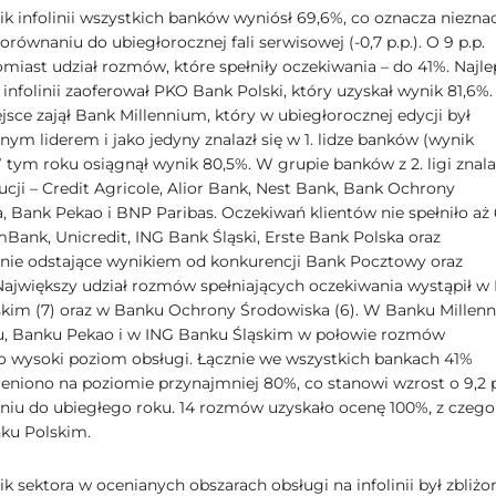
ik infolinii wszystkich banków wyniósł 69,6%, co oznacza niezna
równaniu do ubiegłorocznej fali serwisowej (-0,7 p.p.). O 9 p.p.
omiast udział rozmów, które spełniły oczekiwania – do 41%. Najle
infolinii zaoferował PKO Bank Polski, który uzyskał wynik 81,6%.
sce zajął Bank Millennium, który w ubiegłorocznej edycji był
ym liderem i jako jedyny znalazł się w 1. lidze banków (wynik
 W tym roku osiągnął wynik 80,5%. W grupie banków z 2. ligi znala
tucji – Credit Agricole, Alior Bank, Nest Bank, Bank Ochrony
, Bank Pekao i BNP Paribas. Oczekiwań klientów nie spełniło aż 
Bank, Unicredit, ING Bank Śląski, Erste Bank Polska oraz
ie odstające wynikiem od konkurencji Bank Pocztowy oraz
Największy udział rozmów spełniających oczekiwania wystąpił w
kim (7) oraz w Banku Ochrony Środowiska (6). W Banku Millen
u, Banku Pekao i w ING Banku Śląskim w połowie rozmów
 wysoki poziom obsługi. Łącznie we wszystkich bankach 41%
niono na poziomie przynajmniej 80%, co stanowi wzrost o 9,2 p
iu do ubiegłego roku. 14 rozmów uzyskało ocenę 100%, z czego
ku Polskim.
k sektora w ocenianych obszarach obsługi na infolinii był zbliżo