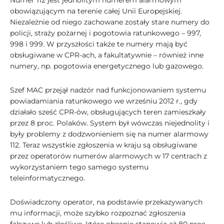
Numer 112 jest jednolitym numerem alarmowym
obowiązującym na terenie całej Unii Europejskiej.
Niezależnie od niego zachowane zostały stare numery do
policji, straży pożarnej i pogotowia ratunkowego – 997,
998 i 999. W przyszłości także te numery mają być
obsługiwane w CPR-ach, a fakultatywnie – również inne
numery, np. pogotowia energetycznego lub gazowego.
Szef MAC przejął nadzór nad funkcjonowaniem systemu
powiadamiania ratunkowego we wrześniu 2012 r., gdy
działało sześć CPR-ów, obsługujących teren zamieszkały
przez 8 proc. Polaków. System był wówczas niejednolity i
były problemy z dodzwonieniem się na numer alarmowy
112. Teraz wszystkie zgłoszenia w kraju są obsługiwane
przez operatorów numerów alarmowych w 17 centrach z
wykorzystaniem tego samego systemu
teleinformatycznego.
Doświadczony operator, na podstawie przekazywanych
mu informacji, może szybko rozpoznać zgłoszenia