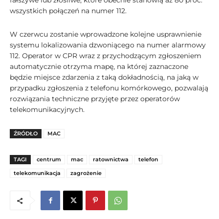
fałszywe lub złośliwe, które obecnie stanowią aż 80 proc.
wszystkich połączeń na numer 112.
W czerwcu zostanie wprowadzone kolejne usprawnienie
systemu lokalizowania dzwoniącego na numer alarmowy
112. Operator w CPR wraz z przychodzącym zgłoszeniem
automatycznie otrzyma mapę, na której zaznaczone
będzie miejsce zdarzenia z taką dokładnością, na jaką w
przypadku zgłoszenia z telefonu komórkowego, pozwalają
rozwiązania techniczne przyjęte przez operatorów
telekomunikacyjnych.
ŹRÓDŁO
MAC
TAGI
centrum
mac
ratownictwa
telefon
telekomunikacja
zagrożenie