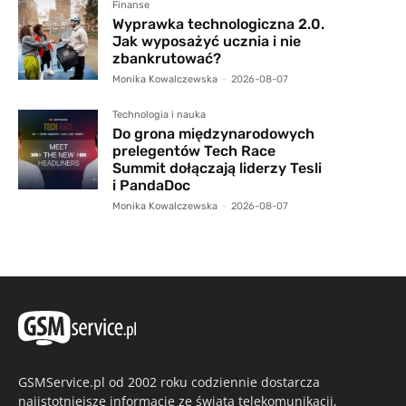
Finanse
Wyprawka technologiczna 2.0.
Jak wyposażyć ucznia i nie
zbankrutować?
Monika Kowalczewska
-
2026-08-07
Technologia i nauka
Do grona międzynarodowych
prelegentów Tech Race
Summit dołączają liderzy Tesli
i PandaDoc
Monika Kowalczewska
-
2026-08-07
GSMService.pl od 2002 roku codziennie dostarcza
najistotniejsze informacje ze świata telekomunikacji,