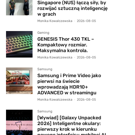
Singapore (NUS) łączą siły, by
rozwijać sztuczną inteligencję
w grach
Monika Kowalczewska
-
2026-08-05
Gaming
GENESIS Thor 430 TKL –
Kompaktowy rozmiar.
Maksymalna kontrola.
Monika Kowalczewska
-
2026-08-05
Samsung
Samsung i Prime Video jako
pierwsi na świecie
wprowadzają HDR10+
ADVANCED w streamingu
Monika Kowalczewska
-
2026-08-05
Samsung
[Wywiad] [Galaxy Unpacked
2026] Inteligentne okulary:
pierwszy krok w kierunku
nowego interfejsu mobilnej AI