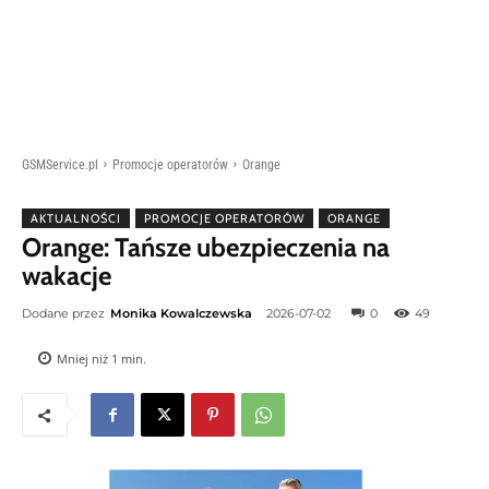
GSMService.pl
Promocje operatorów
Orange
AKTUALNOŚCI
PROMOCJE OPERATORÓW
ORANGE
Orange: Tańsze ubezpieczenia na
wakacje
Dodane przez
Monika Kowalczewska
2026-07-02
0
49
Mniej niż 1
min.