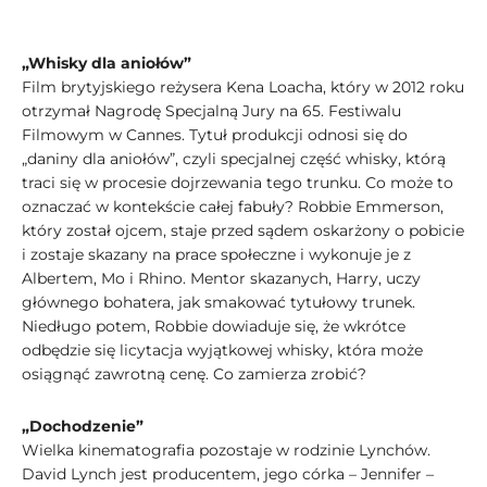
„Whisky dla aniołów”
Film brytyjskiego reżysera Kena Loacha, który w 2012 roku
otrzymał Nagrodę Specjalną Jury na 65. Festiwalu
Filmowym w Cannes. Tytuł produkcji odnosi się do
„daniny dla aniołów”, czyli specjalnej część whisky, którą
traci się w procesie dojrzewania tego trunku. Co może to
oznaczać w kontekście całej fabuły? Robbie Emmerson,
który został ojcem, staje przed sądem oskarżony o pobicie
i zostaje skazany na prace społeczne i wykonuje je z
Albertem, Mo i Rhino. Mentor skazanych, Harry, uczy
głównego bohatera, jak smakować tytułowy trunek.
Niedługo potem, Robbie dowiaduje się, że wkrótce
odbędzie się licytacja wyjątkowej whisky, która może
osiągnąć zawrotną cenę. Co zamierza zrobić?
„Dochodzenie”
Wielka kinematografia pozostaje w rodzinie Lynchów.
David Lynch jest producentem, jego córka – Jennifer –