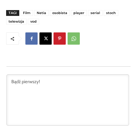
TAGI
Film
Netia
osobista
player
serial
stoch
telewizja
vod