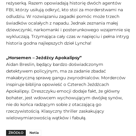
reżyserką. Razem opowiadają historię dwóch agentów
FBI, którzy usiłują odkryć, kto stoi za morderstwami na
odludziu. W rozwiązaniu zagadki pomóc może trzech
świadków ocalałych z napadu. Jednak zeznania małej
dziewczynki, narkomanki i posterunkowego wzajemnie się
wykluczają. Trzymająca cały czas w napięciu i pełna intryg
historia godna najlepszych dzieł Lyncha!
„Horsemen – Jeźdźcy Apokalipsy”
Aidan Breslin, będący bardzo doświadczonym
detektywem policyjnym, ma za zadanie zbadać
makabryczną sprawę gangu zwyrodnialców. Morderców
inspiruje biblijna opowieść o Czterech Jeźdźcach
Apokalipsy. Dreszczyku emocji dodaje fakt, że główny
bohater, jest wdowcem wychowującym dwójkę synów,
nie do końca radzącym sobie z otaczającą go
rzeczywistością. Klasyczny thriller zaskakujący
wielowymiarowością wątków i fabułą.
ŹRÓDŁO
Netia