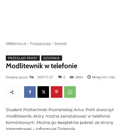
GSMService.pl
Przegląd prasy
Dziennik
PRZEGLĄD PRASY
DZIENNIK
Modlitewnik w telefonie
Mniej niż 1
min.
Dodane przez
TK
2007-11-27
0
2894
Student Politechniki Poznańskiej Artur Polit stworzył
modlitewnik, który można zainstalować w telefonie
komórkowym. Można go bezpłatnie pobrać ze strony
internetowej – informuje Dziennik.