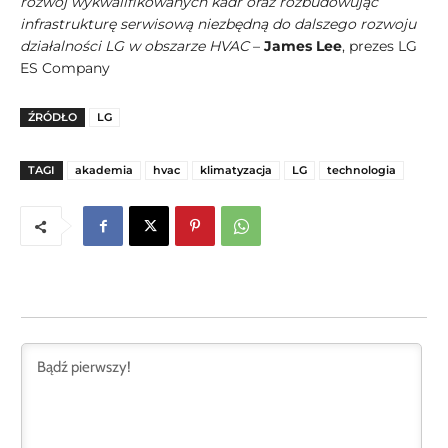
rozwój wykwalifikowanych kadr oraz rozbudowując
infrastrukturę serwisową niezbędną do dalszego rozwoju
działalności LG w obszarze HVAC
–
James Lee
, prezes LG
ES Company
ŹRÓDŁO
LG
TAGI
akademia
hvac
klimatyzacja
LG
technologia