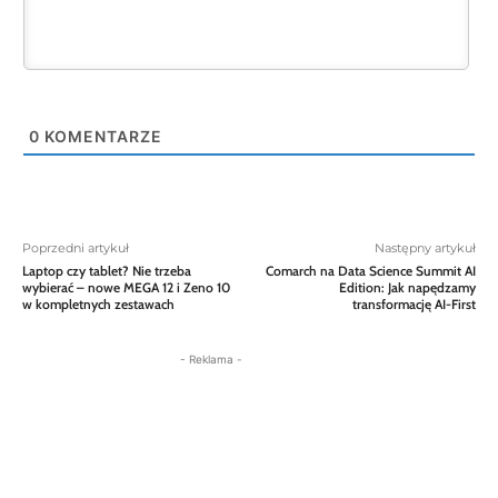
0
KOMENTARZE
Poprzedni artykuł
Następny artykuł
Laptop czy tablet? Nie trzeba
Comarch na Data Science Summit AI
wybierać – nowe MEGA 12 i Zeno 10
Edition: Jak napędzamy
w kompletnych zestawach
transformację AI-First
- Reklama -