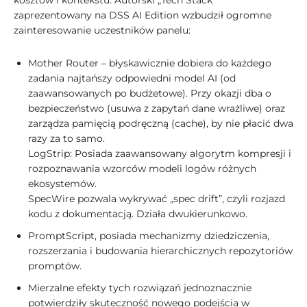
kosztów i kontekstu. Autorski „Tech Stack”
zaprezentowany na DSS AI Edition wzbudził ogromne
zainteresowanie uczestników panelu:
Mother Router – błyskawicznie dobiera do każdego
zadania najtańszy odpowiedni model AI (od
zaawansowanych po budżetowe). Przy okazji dba o
bezpieczeństwo (usuwa z zapytań dane wrażliwe) oraz
zarządza pamięcią podręczną (cache), by nie płacić dwa
razy za to samo.
LogStrip: Posiada zaawansowany algorytm kompresji i
rozpoznawania wzorców modeli logów różnych
ekosystemów.
SpecWire pozwala wykrywać „spec drift”, czyli rozjazd
kodu z dokumentacją. Działa dwukierunkowo.
PromptScript, posiada mechanizmy dziedziczenia,
rozszerzania i budowania hierarchicznych repozytoriów
promptów.
Mierzalne efekty tych rozwiązań jednoznacznie
potwierdziły skuteczność nowego podejścia w