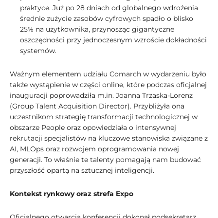
praktyce. Już po 28 dniach od globalnego wdrożenia
średnie zużycie zasobów cyfrowych spadło o blisko
25% na użytkownika, przynosząc gigantyczne
oszczędności przy jednoczesnym wzroście dokładności
systemów.
Ważnym elementem udziału Comarch w wydarzeniu było
także wystąpienie w części online, które podczas oficjalnej
inauguracji poprowadziła m.in. Joanna Trzaska-Lorenz
(Group Talent Acquisition Director). Przybliżyła ona
uczestnikom strategię transformacji technologicznej w
obszarze People oraz opowiedziała o intensywnej
rekrutacji specjalistów na kluczowe stanowiska związane z
AI, MLOps oraz rozwojem oprogramowania nowej
generacji. To właśnie te talenty pomagają nam budować
przyszłość opartą na sztucznej inteligencji.
Kontekst rynkowy oraz strefa Expo
Oficjalnego otwarcia konferencji dokonał podsekretarz