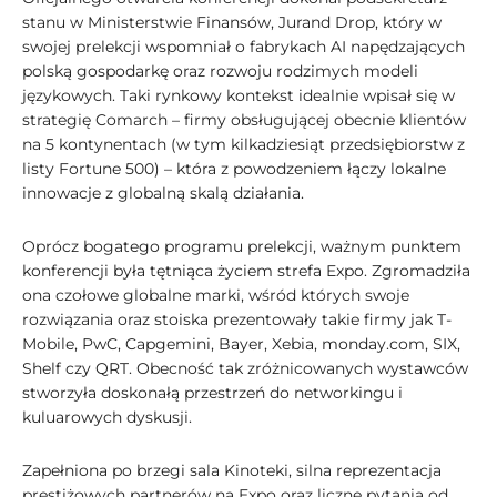
stanu w Ministerstwie Finansów, Jurand Drop, który w
swojej prelekcji wspomniał o fabrykach AI napędzających
polską gospodarkę oraz rozwoju rodzimych modeli
językowych. Taki rynkowy kontekst idealnie wpisał się w
strategię Comarch – firmy obsługującej obecnie klientów
na 5 kontynentach (w tym kilkadziesiąt przedsiębiorstw z
listy Fortune 500) – która z powodzeniem łączy lokalne
innowacje z globalną skalą działania.
Oprócz bogatego programu prelekcji, ważnym punktem
konferencji była tętniąca życiem strefa Expo. Zgromadziła
ona czołowe globalne marki, wśród których swoje
rozwiązania oraz stoiska prezentowały takie firmy jak T-
Mobile, PwC, Capgemini, Bayer, Xebia, monday.com, SIX,
Shelf czy QRT. Obecność tak zróżnicowanych wystawców
stworzyła doskonałą przestrzeń do networkingu i
kuluarowych dyskusji.
Zapełniona po brzegi sala Kinoteki, silna reprezentacja
prestiżowych partnerów na Expo oraz liczne pytania od