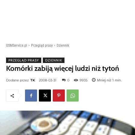
GSMService.pl
Przegląd prasy
Dziennik
PRZEGLĄD PRASY
DZIENNIK
Komórki zabiją więcej ludzi niż tytoń
Mniej niż 1
min.
Dodane przez
TK
2008-03-31
0
9935