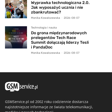
Wyprawka technologiczna 2.0.
Jak wyposażyć ucznia i nie
zbankrutować?
Monika Kowalczewska
-
2026-08-07
Technologia i nauka
Do grona międzynarodowych
prelegentów Tech Race
Summit dołączają liderzy Tesli
i PandaDoc
Monika Kowalczewska
-
2026-08-07
GSMService.pl od 2002 roku codziennie dostarcza
najistotniejsze informacje ze świata telekomunikacji,