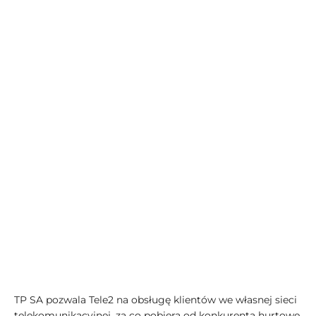
TP SA pozwala Tele2 na obsługę klientów we własnej sieci
telekomunikacyjnej, za co pobiera od konkurenta hurtowe