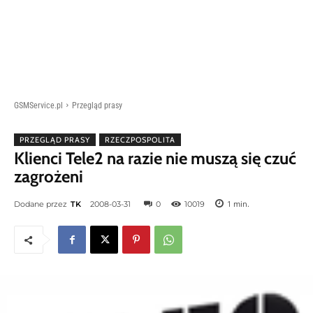
GSMService.pl
Przegląd prasy
PRZEGLĄD PRASY
RZECZPOSPOLITA
Klienci Tele2 na razie nie muszą się czuć
zagrożeni
1
min.
Dodane przez
TK
2008-03-31
0
10019