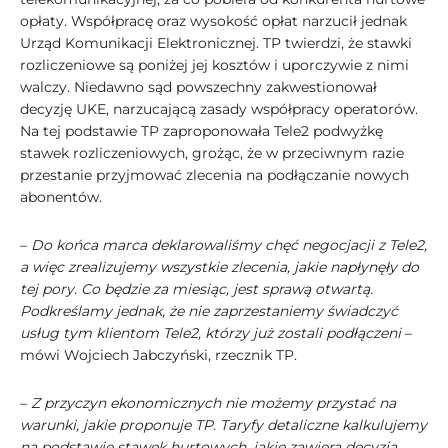
opłaty. Współpracę oraz wysokość opłat narzucił jednak
Urząd Komunikacji Elektronicznej. TP twierdzi‚ że stawki
rozliczeniowe są poniżej jej kosztów i uporczywie z nimi
walczy. Niedawno sąd powszechny zakwestionował
decyzję UKE‚ narzucającą zasady współpracy operatorów.
Na tej podstawie TP zaproponowała Tele2 podwyżkę
stawek rozliczeniowych‚ grożąc‚ że w przeciwnym razie
przestanie przyjmować zlecenia na podłączanie nowych
abonentów.
–
Do końca marca deklarowaliśmy chęć negocjacji z Tele2‚
a więc zrealizujemy wszystkie zlecenia‚ jakie napłynęły do
tej pory. Co będzie za miesiąc, jest sprawą otwartą.
Podkreślamy jednak‚ że nie zaprzestaniemy świadczyć
usług tym klientom Tele2‚ którzy już zostali podłączeni
–
mówi Wojciech Jabczyński‚ rzecznik TP.
–
Z przyczyn ekonomicznych nie możemy przystać na
warunki‚ jakie proponuje TP. Taryfy detaliczne kalkulujemy
na podstawie stawek hurtowych‚ jakie zawiera decyzja