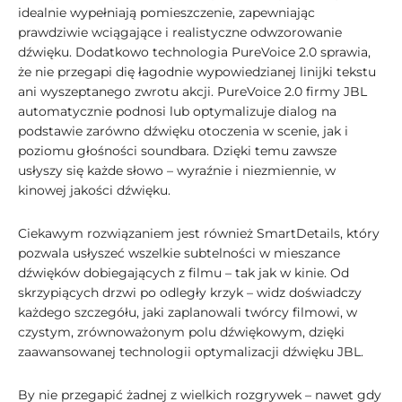
idealnie wypełniają pomieszczenie, zapewniając
prawdziwie wciągające i realistyczne odwzorowanie
dźwięku. Dodatkowo technologia PureVoice 2.0 sprawia,
że nie przegapi dię łagodnie wypowiedzianej linijki tekstu
ani wyszeptanego zwrotu akcji. PureVoice 2.0 firmy JBL
automatycznie podnosi lub optymalizuje dialog na
podstawie zarówno dźwięku otoczenia w scenie, jak i
poziomu głośności soundbara. Dzięki temu zawsze
usłyszy się każde słowo – wyraźnie i niezmiennie, w
kinowej jakości dźwięku.
Ciekawym rozwiązaniem jest również SmartDetails, który
pozwala usłyszeć wszelkie subtelności w mieszance
dźwięków dobiegających z filmu – tak jak w kinie. Od
skrzypiących drzwi po odległy krzyk – widz doświadczy
każdego szczegółu, jaki zaplanowali twórcy filmowi, w
czystym, zrównoważonym polu dźwiękowym, dzięki
zaawansowanej technologii optymalizacji dźwięku JBL.
By nie przegapić żadnej z wielkich rozgrywek – nawet gdy