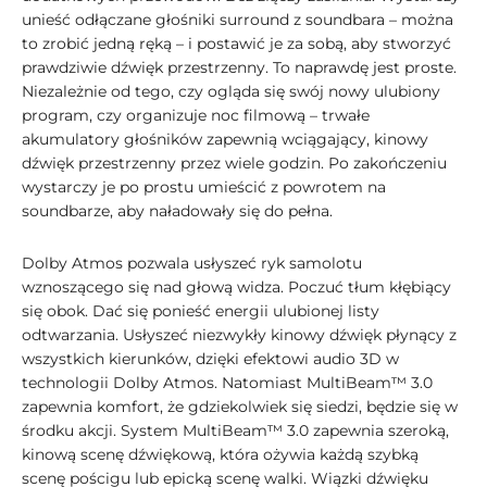
unieść odłączane głośniki surround z soundbara – można
to zrobić jedną ręką – i postawić je za sobą, aby stworzyć
prawdziwie dźwięk przestrzenny. To naprawdę jest proste.
Niezależnie od tego, czy ogląda się swój nowy ulubiony
program, czy organizuje noc filmową – trwałe
akumulatory głośników zapewnią wciągający, kinowy
dźwięk przestrzenny przez wiele godzin. Po zakończeniu
wystarczy je po prostu umieścić z powrotem na
soundbarze, aby naładowały się do pełna.
Dolby Atmos pozwala usłyszeć ryk samolotu
wznoszącego się nad głową widza. Poczuć tłum kłębiący
się obok. Dać się ponieść energii ulubionej listy
odtwarzania. Usłyszeć niezwykły kinowy dźwięk płynący z
wszystkich kierunków, dzięki efektowi audio 3D w
technologii Dolby Atmos. Natomiast MultiBeam™ 3.0
zapewnia komfort, że gdziekolwiek się siedzi, będzie się w
środku akcji. System MultiBeam™ 3.0 zapewnia szeroką,
kinową scenę dźwiękową, która ożywia każdą szybką
scenę pościgu lub epicką scenę walki. Wiązki dźwięku