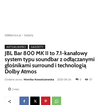
GSMService.pl
Gadżety
AKTUALNOŚCI
GADŻETY
JBL Bar 800 MK II to 7.1-kanałowy
system typu soundbar z odłączanymi
głośnikami surround i technologią
Dolby Atmos
Dodane przez
Monika Kowalczewska
2025-06-24
0
57
2
min.