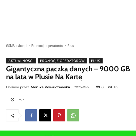
GSMService.pl
Promocje operatorów
Plus
AKTUALNOŚCI
PROMOCJE OPERATORÓW
PLUS
Gigantyczna paczka danych – 9000 GB
na lata w Plusie Na Kartę
Dodane przez
Monika Kowalczewska
2025-01-21
0
115
1
min.