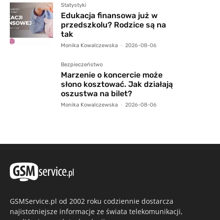
Statystyki
Edukacja finansowa już w
przedszkolu? Rodzice są na
tak
Monika Kowalczewska
-
2026-08-06
Bezpieczeństwo
Marzenie o koncercie może
słono kosztować. Jak działają
oszustwa na bilet?
Monika Kowalczewska
-
2026-08-06
GSMService.pl od 2002 roku codziennie dostarcza
najistotniejsze informacje ze świata telekomunikacji,